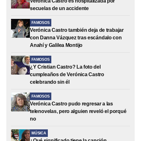
Verónica Castro es hospitalizada por
secuelas de un accidente
FAMOSOS
Verónica Castro también deja de trabajar
con Danna Vázquez tras escándalo con
Anahí y Galilea Montijo
FAMOSOS
¿Y Cristian Castro? La foto del
cumpleaños de Verónica Castro
celebrando sin él
FAMOSOS
Verónica Castro pudo regresar a las
telenovelas, pero alguien reveló el porqué
no
MÚSICA
¿Qué significado tiene la canción