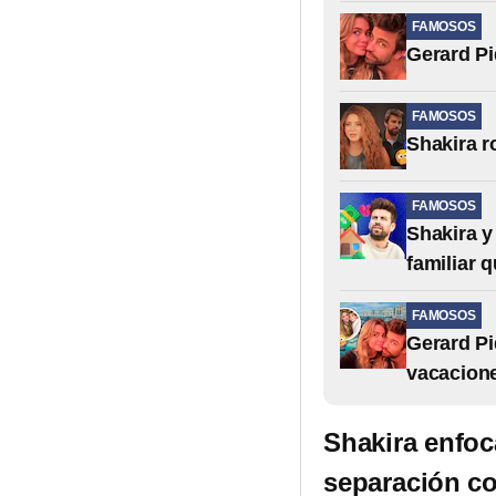
FAMOSOS
Gerard Pi
FAMOSOS
Shakira ro
FAMOSOS
Shakira y
familiar 
FAMOSOS
Gerard Pi
vacacione
Shakira enfoca
separación c