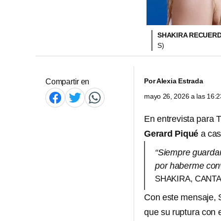
SHAKIRA RECUERD
S)
Por
Alexia Estrada
Compartir en
mayo 26, 2026 a las 16:
En entrevista para 
Gerard Piqué
a cas
“Siempre guardaré
por haberme conv
SHAKIRA, CANT
Con este mensaje, S
que su ruptura con e