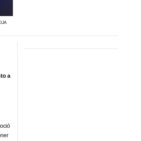
OJA
to a
oció
ener