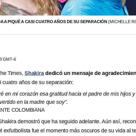
A A PIQUÉ A CASI CUATRO AÑOS DE SU SEPARACIÓN
(MICHELLE R
23 GMT-6
The Times,
Shakira
dedicó un mensaje de agradecimien
i cuatro años de su separación:
 en mi corazón esa gratitud hacia el padre de mis hijos y
ertido en la madre que soy”.
ANTE COLOMBIANA
hakira demostró que ha seguido adelante. Aún así, recon
l exfutbolista fue el momento más oscuros de su vida al t