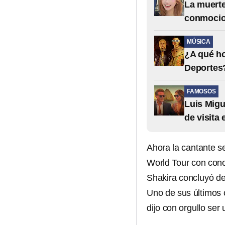
La muerte
conmocio
MÚSICA
¿A qué ho
Deportes?
FAMOSOS
Luis Migu
de visita
Ahora la cantante s
World Tour con conc
Shakira concluyó d
Uno de sus últimos c
dijo con orgullo ser