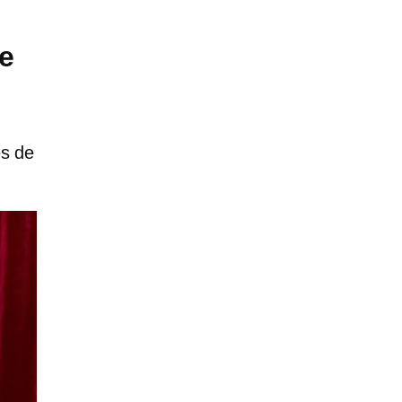
e
es de