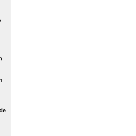
ó
n
n
 de