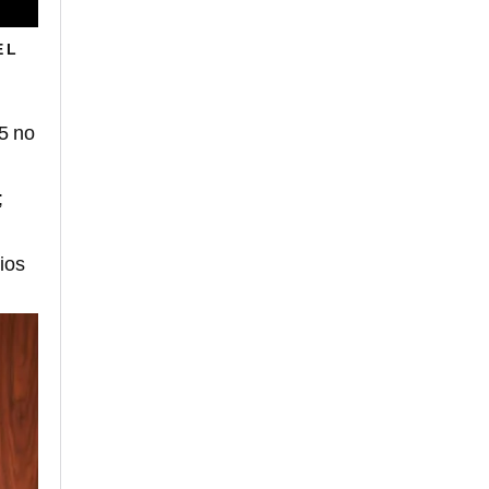
 L
5 no
;
ios