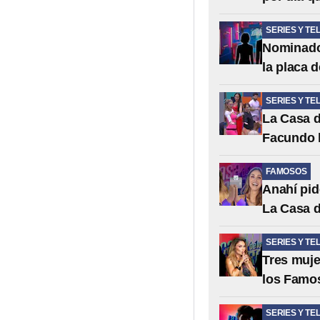
SERIES Y TE
Nominado
la placa 
SERIES Y TE
La Casa d
Facundo l
FAMOSOS
Anahí pid
La Casa 
SERIES Y TE
Tres muje
los Famo
SERIES Y TE