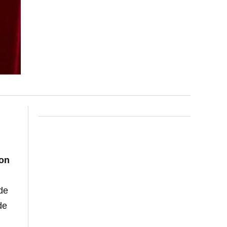
con
de
de