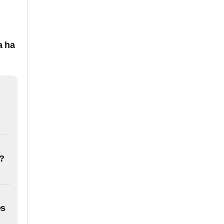
a ha
?
es