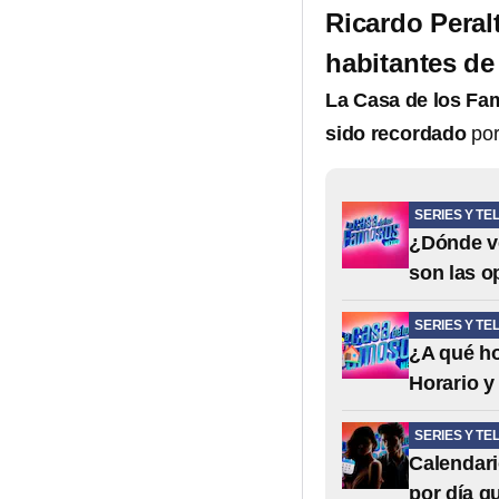
Ricardo Peral
habitantes d
La Casa de los F
sido recordado
por
SERIES Y TE
¿Dónde ve
son las o
SERIES Y TE
¿A qué h
Horario y
SERIES Y TE
Calendari
por día q