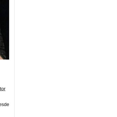
tor
desde