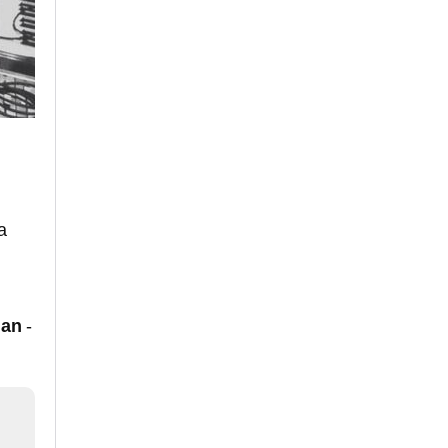
a
ian
-