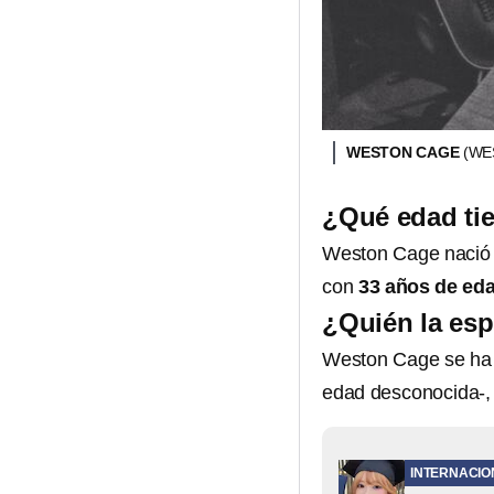
WESTON CAGE
(WE
¿Qué edad ti
Weston Cage nació e
con
33 años de eda
¿Quién la es
Weston Cage se ha 
edad desconocida-, 
INTERNACIO