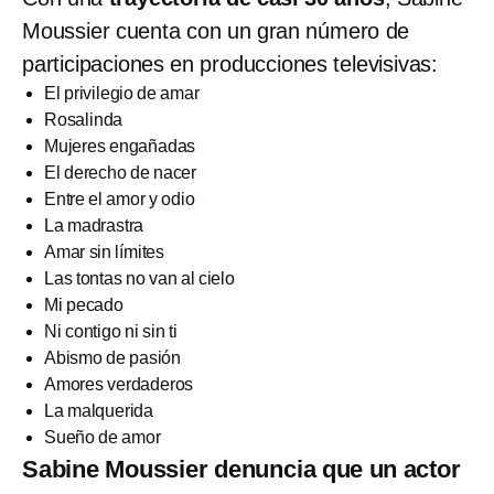
Moussier cuenta con un gran número de
participaciones en producciones televisivas:
El privilegio de amar
Rosalinda
Mujeres engañadas
El derecho de nacer
Entre el amor y odio
La madrastra
Amar sin límites
Las tontas no van al cielo
Mi pecado
Ni contigo ni sin ti
Abismo de pasión
Amores verdaderos
La malquerida
Sueño de amor
Sabine Moussier denuncia que un actor