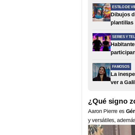
ESTILO DE V
Dibujos d
plantilla
SERIES Y TE
Habitante
participa
FAMOSOS
La inespe
ver a Gali
¿Qué signo zo
Aaron Pierre es
Gém
y versátiles, ademá