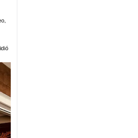
eo,
idió