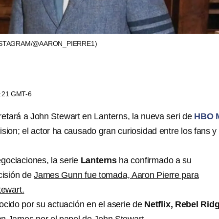
NSTAGRAM/@AARON_PIERRE1)
5:21 GMT-6
retará a John Stewart en Lanterns, la nueva seri de
HBO 
sion; el actor ha causado gran curiosidad entre los fans y
gociaciones, la serie
Lanterns
ha confirmado a su
cisión de
James Gunn fue tomada, Aaron Pierre para
tewart.
ocido por su actuación en el aserie de
Netflix, Rebel Rid