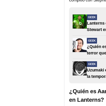
compitió con Stepha
GEEK
Lanterns 
Stewart e
GEEK
¿Quién es
terror qu
GEEK
Uzumaki e
la tempor
¿Quién es Aar
en Lanterns?