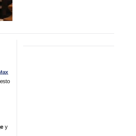
Max
 esto
ge
y