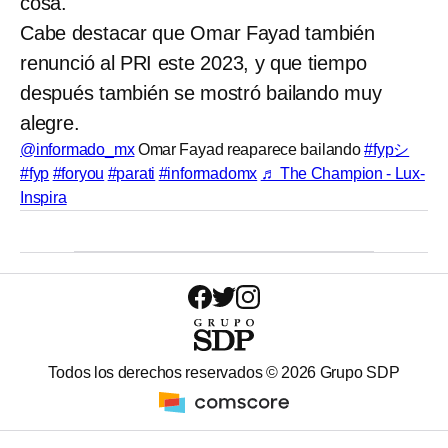
cosa.
Cabe destacar que Omar Fayad también
renunció al PRI este 2023, y que tiempo
después también se mostró bailando muy
alegre.
@informado_mx
Omar Fayad reaparece bailando
#fypシ
#fyp
#foryou
#parati
#informadomx
♬ The Champion - Lux-
Inspira
Todos los derechos reservados ©
2026
Grupo SDP