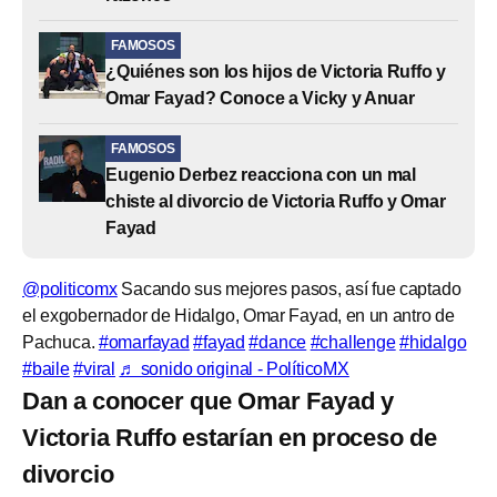
FAMOSOS
¿Quiénes son los hijos de Victoria Ruffo y
Omar Fayad? Conoce a Vicky y Anuar
FAMOSOS
Eugenio Derbez reacciona con un mal
chiste al divorcio de Victoria Ruffo y Omar
Fayad
@politicomx
Sacando sus mejores pasos, así fue captado
el exgobernador de Hidalgo, Omar Fayad, en un antro de
Pachuca.
#omarfayad
#fayad
#dance
#challenge
#hidalgo
#baile
#viral
♬ sonido original - PolíticoMX
Dan a conocer que Omar Fayad y
Victoria Ruffo estarían en proceso de
divorcio