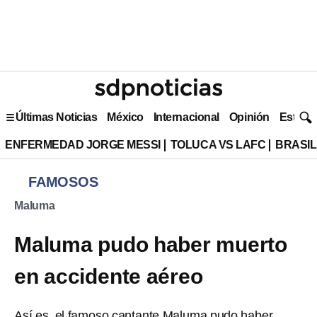
Últimas Noticias
México
Internacional
Opinión
Estilo 
ENFERMEDAD JORGE MESSI
TOLUCA VS LAFC
BRASIL
FAMOSOS
Maluma
Maluma pudo haber muerto
en accidente aéreo
Así es, el famoso cantante Maluma pudo haber