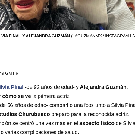
ILVIA PINAL Y ALEJANDRA GUZMÁN
(LAGUZMANMX / INSTAGRAM L
1:49 GMT-6
ilvia Pinal
-de 92 años de edad- y
Alejandra Guzmán
,
r
cómo se ve
la primera actriz
e 56 años de edad- compartió una foto junto a Silvia Pina
studios Churubusco
preparó para la reconocida actriz.
nción se centró una vez más en el
aspecto físico
de Silvi
do varias complicaciones de salud.