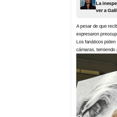
La inespe
ver a Gali
A pesar de que reci
expresaron preocup
Los fanáticos piden 
cámaras, temiendo p