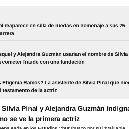
nal reaparece en silla de ruedas en homenaje a sus 75
arrera
squel y Alejandra Guzmán usarían el nombre de Silvia
a cometer fraude con una fundación
 Efigenia Ramos? La asistente de Silvia Pinal que nie
l testamento de la actriz
 Silvia Pinal y Alejandra Guzmán indign
o se ve la primera actriz
enajeada en los Estudios Churubusco por su invaluable