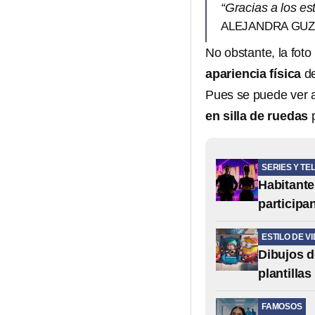
“Gracias a los e
ALEJANDRA GU
No obstante, la foto
apariencia física
de
Pues se puede ver a
en silla de ruedas
p
SERIES Y TE
Habitante
participa
ESTILO DE V
Dibujos d
plantilla
FAMOSOS