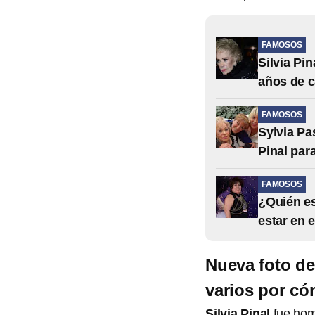
FAMOSOS
Silvia Pi
años de c
FAMOSOS
Sylvia Pa
Pinal par
FAMOSOS
¿Quién es
estar en e
Nueva foto de
varios por cóm
Silvia Pinal
fue hom