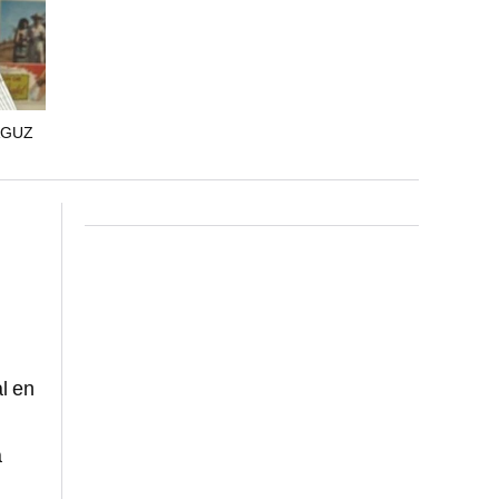
AGUZ
l en
a