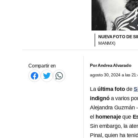
NUEVA FOTO DE S
MANMX)
Por
Andrea Alvarado
Compartir en
agosto 30, 2024 a las 2
La
última foto
de
S
indignó
a varios po
Alejandra Guzmán -d
el
homenaje
que
E
Sin embargo, la ate
Pinal, quien ha teni