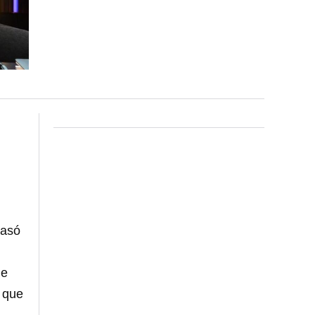
pasó
ue
 que