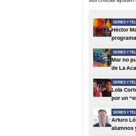
sus críticas ayuden
SERIES Y TE
Héctor Ma
programa 
SERIES Y TE
Mar no pu
de La Aca
SERIES Y TE
Lola Cort
por un “
SERIES Y TE
Arturo Ló
alumnos y