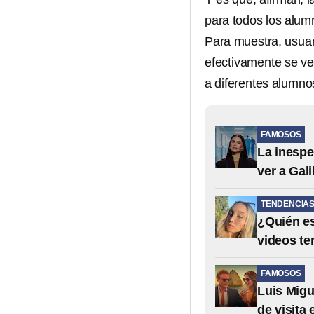
para todos los alu
Para muestra, usuar
efectivamente se ve
a diferentes alumno
FAMOSOS
La inespe
ver a Gali
TENDENCIA
¿Quién es
videos te
FAMOSOS
Luis Migu
de visita