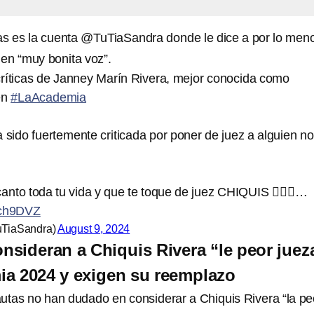
as es la cuenta @TuTiaSandra donde le dice a por lo men
en “muy bonita voz”.
 críticas de Janney Marín Rivera, mejor conocida como
en
#LaAcademia
a sido fuertemente criticada por poner de juez a alguien no
anto toda tu vida y que te toque de juez CHIQUIS 🤦🏻‍♀️…
2hch9DVZ
uTiaSandra)
August 9, 2024
onsideran a Chiquis Rivera “le peor juez
a 2024 y exigen su reemplazo
nautas no han dudado en considerar a Chiquis Rivera “la pe