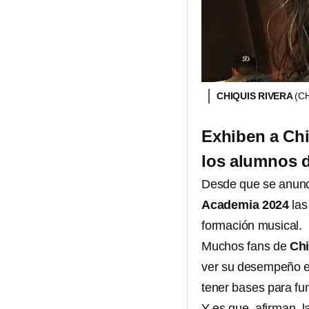
CHIQUIS RIVERA
(C
Exhiben a Chi
los alumnos 
Desde que se anunc
Academia 2024
las
formación musical.
Muchos fans de
Chi
ver su desempeño en 
tener bases para fun
Y es que, afirman, la