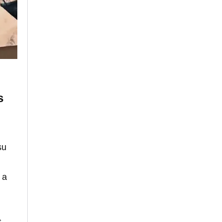
s
su
 a
s