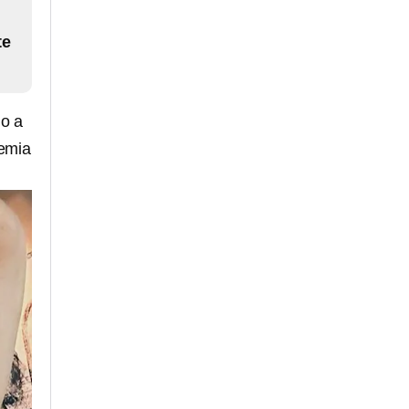
te
do a
demia