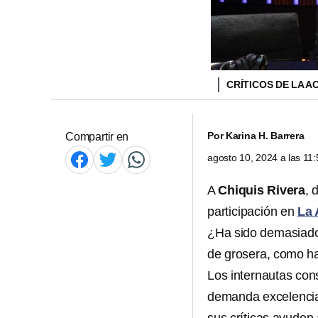
CRÍTICOS DE LA A
Por
Karina H. Barrera
Compartir en
agosto 10, 2024 a las 1
A
Chiquis Rivera
, 
participación en
La 
¿Ha sido demasiado
de grosera, como h
Los internautas con
demanda excelencia