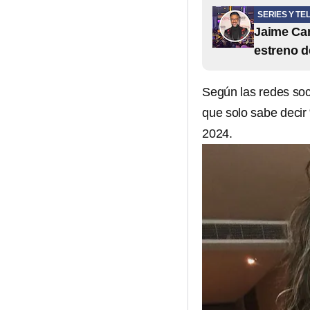
SERIES Y TE
Jaime Cam
estreno d
Según las redes soc
que solo sabe decir
2024.