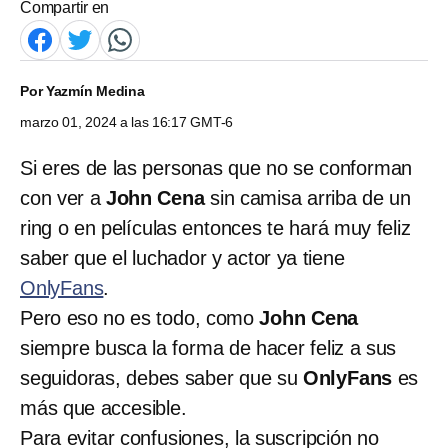
Compartir en
Por
Yazmín Medina
marzo 01, 2024 a las 16:17 GMT-6
Si eres de las personas que no se conforman
con ver a
John Cena
sin camisa arriba de un
ring o en películas entonces te hará muy feliz
saber que el luchador y actor ya tiene
OnlyFans
.
Pero eso no es todo, como
John Cena
siempre busca la forma de hacer feliz a sus
seguidoras, debes saber que su
OnlyFans
es
más que accesible.
Para evitar confusiones, la suscripción no