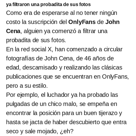
ya filtraron una probadita de sus fotos
Como era de esperarse al no tener ningún
costo la suscripción del
OnlyFans
de
John
Cena
, alguien ya comenzó a filtrar una
probadita de sus fotos.
En la red social X, han comenzado a circular
fotografías de John Cena, de 46 años de
edad, descamisado y realizando las clásicas
publicaciones que se encuentran en OnlyFans,
pero a su estilo.
Por ejemplo, el luchador ya ha probado las
pulgadas de un chico malo, se empeña en
encontrar la posición para un buen tijerazo y
hasta se jacta de haber descubierto que entra
seco y sale mojado, ¿eh?