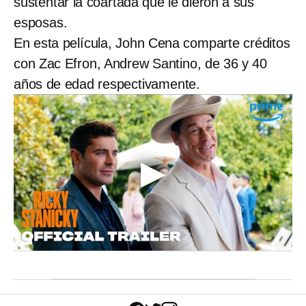
sustentar la coartada que le dieron a sus
esposas.
En esta película, John Cena comparte créditos
con Zac Efron, Andrew Santino, de 36 y 40
años de edad respectivamente.