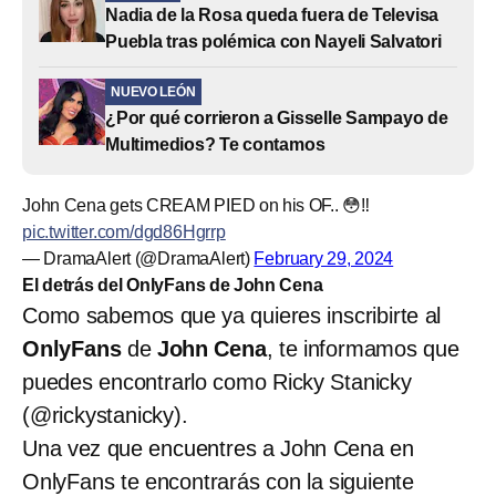
Nadia de la Rosa queda fuera de Televisa
Puebla tras polémica con Nayeli Salvatori
NUEVO LEÓN
¿Por qué corrieron a Gisselle Sampayo de
Multimedios? Te contamos
John Cena gets CREAM PIED on his OF.. 😳‼️
pic.twitter.com/dgd86Hgrrp
— DramaAlert (@DramaAlert)
February 29, 2024
El detrás del OnlyFans de John Cena
Como sabemos que ya quieres inscribirte al
OnlyFans
de
John Cena
, te informamos que
puedes encontrarlo como Ricky Stanicky
(@rickystanicky).
Una vez que encuentres a John Cena en
OnlyFans te encontrarás con la siguiente