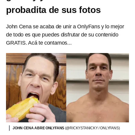
probadita de sus fotos
John Cena se acaba de unir a OnlyFans y lo mejor
de todo es que puedes disfrutar de su contenido
GRATIS. Acá te contamos...
JOHN CENA ABRE ONLYFANS
(@RICKYSTANICKY / ONLYFANS)