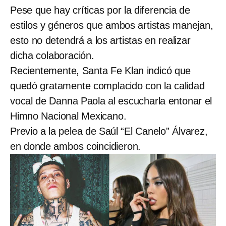
Pese que hay críticas por la diferencia de
estilos y géneros que ambos artistas manejan,
esto no detendrá a los artistas en realizar
dicha colaboración.
Recientemente, Santa Fe Klan indicó que
quedó gratamente complacido con la calidad
vocal de Danna Paola al escucharla entonar el
Himno Nacional Mexicano.
Previo a la pelea de Saúl “El Canelo” Álvarez,
en donde ambos coincidieron.