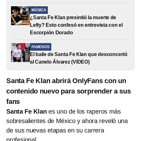
MÚSICA
¿Santa Fe Klan presintió la muerte de
Lefty? Esto confesó en entrevista con el
Escorpión Dorado
FAMOSOS
El baile de Santa Fe Klan que desconcertó
al Canelo Álvarez (VIDEO)
Santa Fe Klan abrirá OnlyFans con un
contenido nuevo para sorprender a sus
fans
Santa Fe Klan
es
uno de los raperos más
sobresalientes de México y ahora reveló una
de sus nuevas etapas en su carrera
profesional.