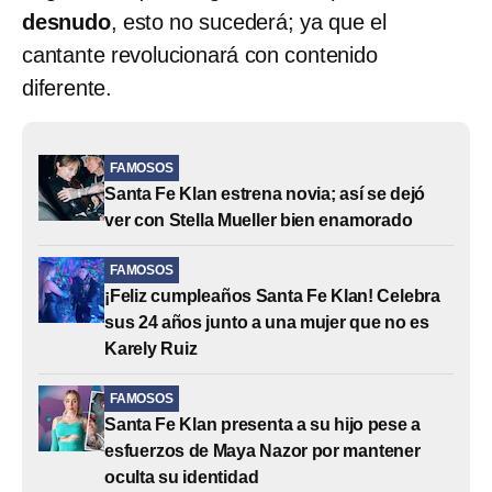
desnudo
, esto no sucederá; ya que el
cantante revolucionará con contenido
diferente.
FAMOSOS
Santa Fe Klan estrena novia; así se dejó
ver con Stella Mueller bien enamorado
FAMOSOS
¡Feliz cumpleaños Santa Fe Klan! Celebra
sus 24 años junto a una mujer que no es
Karely Ruiz
FAMOSOS
Santa Fe Klan presenta a su hijo pese a
esfuerzos de Maya Nazor por mantener
oculta su identidad