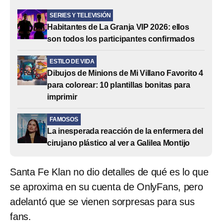
SERIES Y TELEVISIÓN
Habitantes de La Granja VIP 2026: ellos
son todos los participantes confirmados
ESTILO DE VIDA
Dibujos de Minions de Mi Villano Favorito 4
para colorear: 10 plantillas bonitas para
imprimir
FAMOSOS
La inesperada reacción de la enfermera del
cirujano plástico al ver a Galilea Montijo
Santa Fe Klan no dio detalles de qué es lo que
se aproxima en su cuenta de OnlyFans, pero
adelantó que se vienen sorpresas para sus
fans.