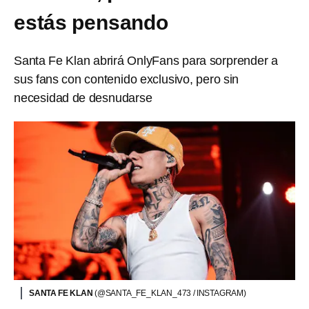
estás pensando
Santa Fe Klan abrirá OnlyFans para sorprender a
sus fans con contenido exclusivo, pero sin
necesidad de desnudarse
SANTA FE KLAN
(@SANTA_FE_KLAN_473 / INSTAGRAM)