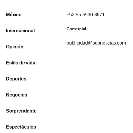
México
+52-55-5530-8671
Comercial
Internacional
publicidad@sdpnoticias.com
Opinión
Estilo de vida
Deportes
Negocios
Sorprendente
Espectáculos