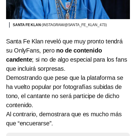
SANTA FE KLAN
(INSTAGRAM/@SANTA_FE_KLAN_473)
Santa Fe Klan reveló que muy pronto tendrá
su OnlyFans, pero
no de contenido
candente
; si no de algo especial para los fans
que incluirá sorpresas.
Demostrando que pese que la plataforma se
ha vuelto popular por fotografías subidas de
tono, el cantante no será participe de dicho
contenido.
Al contrario, demostrara que es mucho más
que “encuerarse”.