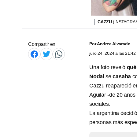
CAZZU
(INSTAGRA
Por
Andrea Alvarado
Compartir en
julio 24, 2024 a las 21:4
Una foto reveló
qué
Nodal
se
casaba
c
Cazzu reapareció e
Aguilar -de 20 años
sociales.
La argentina decidió
personas más especi