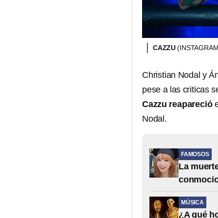
CAZZU
(INSTAGRAM
Christian Nodal y Á
pese a las criticas 
Cazzu reapareció
e
Nodal.
FAMOSOS
La muerte
conmocio
MÚSICA
¿A qué ho