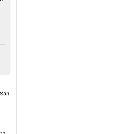
 San
con