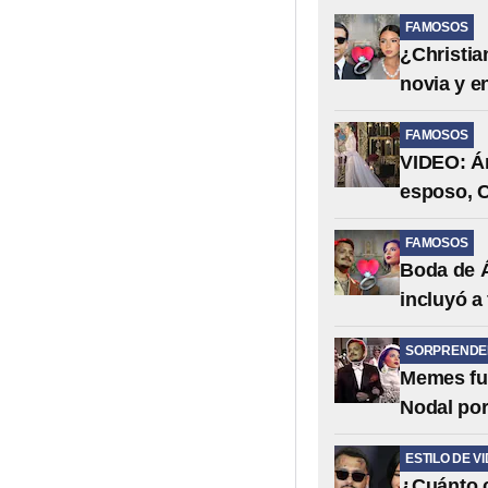
FAMOSOS
¿Christia
novia y e
FAMOSOS
VIDEO: Án
esposo, C
FAMOSOS
Boda de Á
incluyó a
SORPRENDE
Memes fur
Nodal por
ESTILO DE V
¿Cuánto c