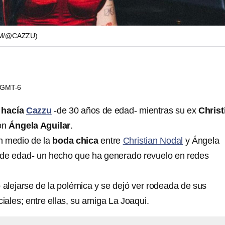
M/@CAZZU)
2 GMT-6
 hacía
Cazzu
-de 30 años de edad- mientras su ex
Christ
on
Ángela Aguilar
.
n medio de la
boda chica
entre
Christian Nodal
y Ángela
 de edad- un hecho que ha generado revuelo en redes
 alejarse de la polémica y se dejó ver rodeada de sus
ales; entre ellas, su amiga La Joaqui.