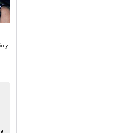
ón y
os