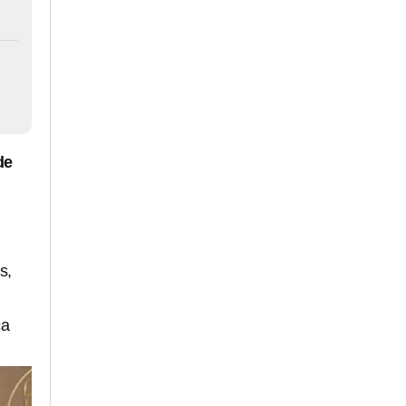
de
s,
ca