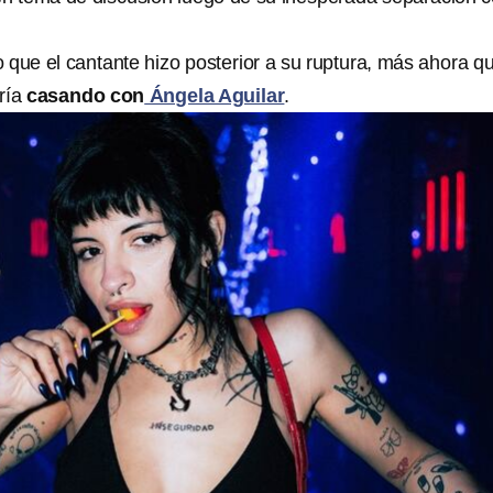
 que el cantante hizo posterior a su ruptura, más ahora q
ría
casando con
Ángela Aguilar
.