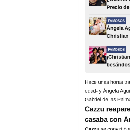
Precio de
FAMOSOS
Ángela Ag
Christian
FAMOSOS
¡Christia
besándos
Hace unas horas tra
edad- y Ángela Agui
Gabriel de las Palm
Cazzu reapare
casaba con Án
Cazzu
se convirtió 