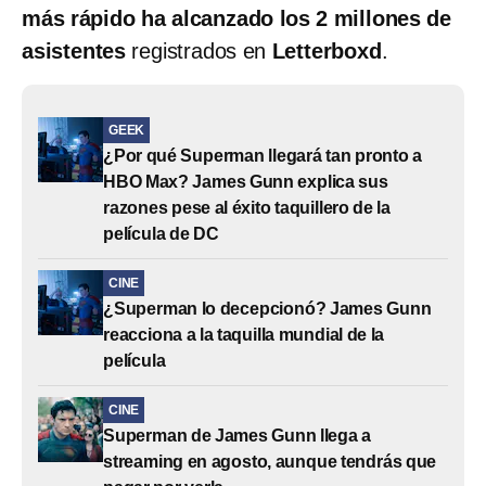
más rápido ha alcanzado los 2 millones de
asistentes
registrados en
Letterboxd
.
GEEK
¿Por qué Superman llegará tan pronto a
HBO Max? James Gunn explica sus
razones pese al éxito taquillero de la
película de DC
CINE
¿Superman lo decepcionó? James Gunn
reacciona a la taquilla mundial de la
película
CINE
Superman de James Gunn llega a
streaming en agosto, aunque tendrás que