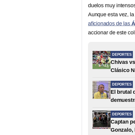
duelos muy intensos
Aunque esta vez, la 
aficionados de las
Á
accionar de este co
DEPORTES
Chivas vs
Clásico N
DEPORTES
El brutal
demuestra
DEPORTES
Captan pe
Gonzalo, l