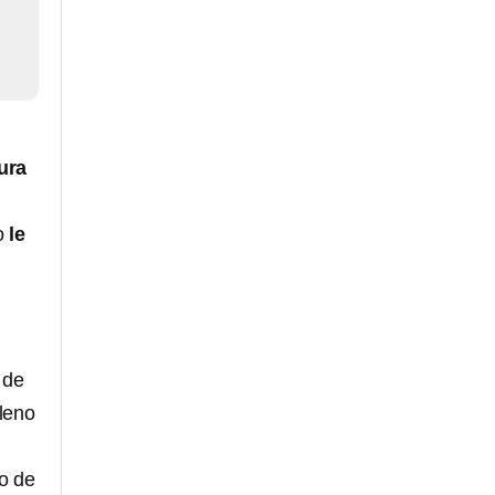
ura
do
le
 de
pleno
o de