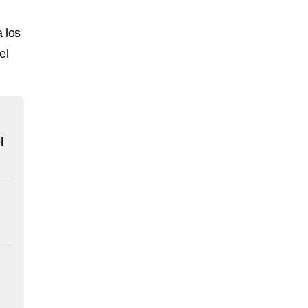
 los
el
l