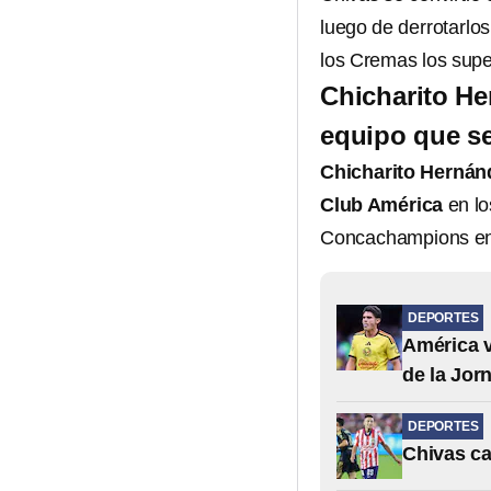
luego de derrotarlos
los Cremas los supe
Chicharito He
equipo que se
Chicharito Hernán
Club América
en lo
Concachampions en 
DEPORTES
América v
de la Jor
DEPORTES
Chivas ca