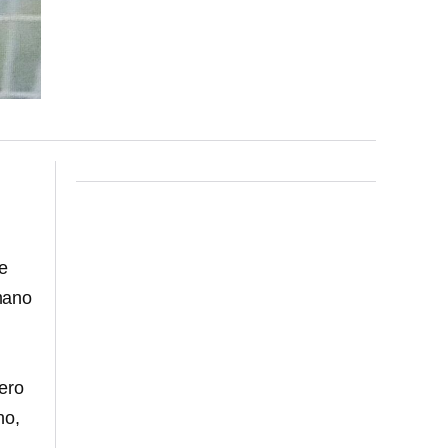
e
mano
ero
no,