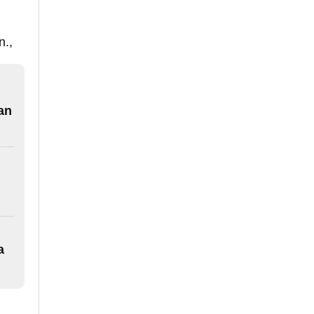
n.,
an
a