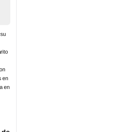
 su
rito
con
s en
ca en