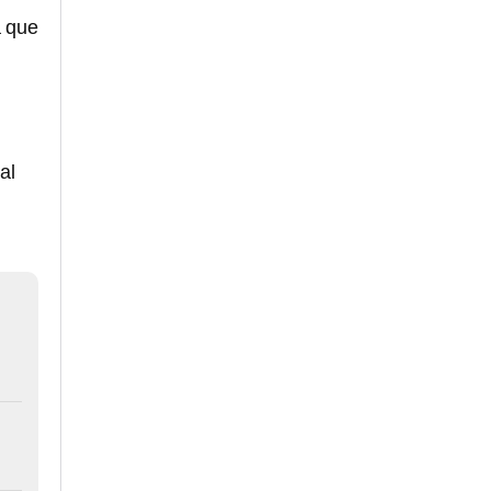
a que
al