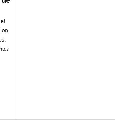
 de
el
X en
os.
cada