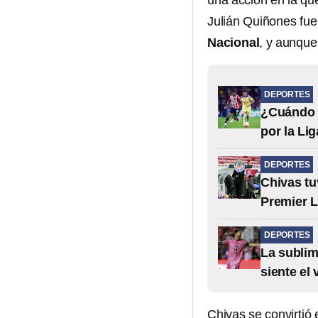
una acción en la que
Julián Quiñones fue
Nacional
, y aunque
DEPORTES
¿Cuándo v
por la Li
DEPORTES
Chivas tu
Premier 
DEPORTES
La subli
siente el
Chivas se convirtió 