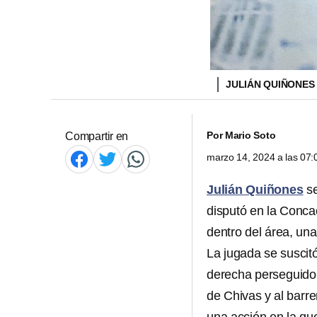
JULIÁN QUIÑONES
Por
Mario Soto
Compartir en
marzo 14, 2024 a las 07
Julián Quiñones
se
disputó en la Conca
dentro del área, un
La jugada se susci
derecha perseguido
de Chivas y al barr