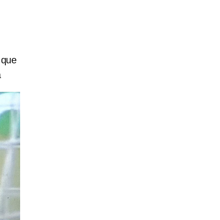
 que
a