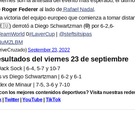
viernes son la antesala del evento más esperado, el último
e
Roger Federer
al lado de
Rafael Nadal
.
 victoria del equipo europeo que comienza a tomar distan
🇪🇺) derrotó a Diego Schwartzman (🌐) por 6-2,6-
TeamWorld
0
#LaverCup
|
@steftsitsipas
qKNuMZLBM
riveCruzado)
September 23, 2022
sultados del viernes 23 de septiembre
ck Sock | 6-4, 5-7 y 10-7
s vs Diego Schwartzman | 6-2 y 6-1
ex de Minaur | 7-5, 3-6 y 7-10
 con los mejores contenidos deportivos? Visita nuestras rede
k
|
Twitter
|
YouTube
|
TikTok