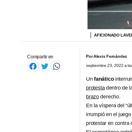
AFICIONADO LAVE
Por
Alexis Fernández
Compartir en
septiembre 23, 2022 a l
Un
fanático
interru
protesta
dentro de l
brazo
derecho.
En la víspera del “ú
irrumpió en el juego
protestar en contra 