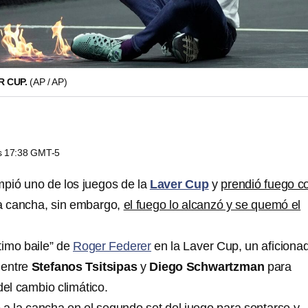
R CUP.
(AP / AP)
as 17:38 GMT-5
mpió uno de los juegos de la
Laver Cup
y
prendió fuego 
a cancha, sin embargo,
el fuego lo alcanzó y se quemó el
ltimo baile” de
Roger Federer
en la Laver Cup, un aficiona
 entre
Stefanos Tsitsipas
y
Diego Schwartzman
para
del cambio climático.