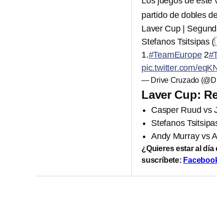
Los juegos de este 
partido de dobles d
Laver Cup | Segunda
Stefanos Tsitsipas (
1.
#TeamEurope
2
#
pic.twitter.com/e
— Drive Cruzado (@D
Laver Cup: Re
Casper Ruud vs Ja
Stefanos Tsitsipa
Andy Murray vs Al
¿Quieres estar al día
suscríbete:
Faceboo