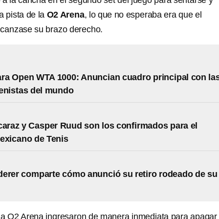
 a la cancha en el segundo set del juego para sentarse y
a pista de la
O2 Arena
, lo que no esperaba era que el
lcanzase su brazo derecho.
ra Open WTA 1000: Anuncian cuadro principal con la
enistas del mundo
caraz y Casper Ruud son los confirmados para el
exicano de Tenis
erer comparte cómo anunció su retiro rodeado de su
la O2 Arena ingresaron de manera inmediata para apagar 