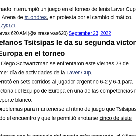
onado interrumpió un juego en el torneo de tenis Laver Cu
la Arena de
#Londres
, en protesta por el cambio climático.
E7ytJ71
rvas 620 AM (@sinreservas620)
September 23, 2022
efanos Tsitsipas le da su segunda victor
Europa en el torneo
y Diego Schwartzman se enfrentaron este viernes 23 de
mer día de actividades de la
Laver Cup
.
rrotó en sets corridos al jugador argentino
6-2 y 6-1
para
ictoria del Equipo de Europa en una de las competencias
porte blanco.
oblemas para mantenerse al ritmo de juego que Tsitsipa
do el encuentro y que le permitió anotarse
cinco de siete