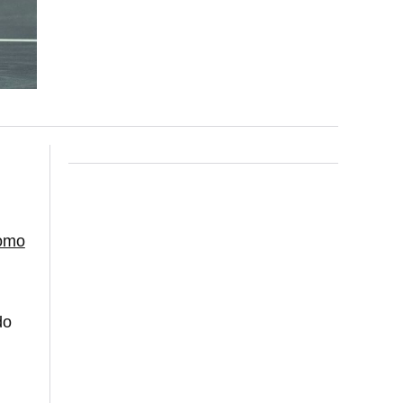
como
do