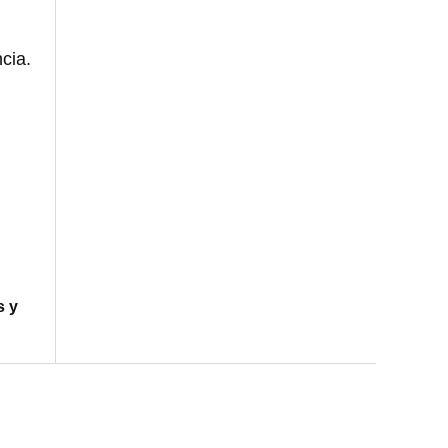
cia.
s y