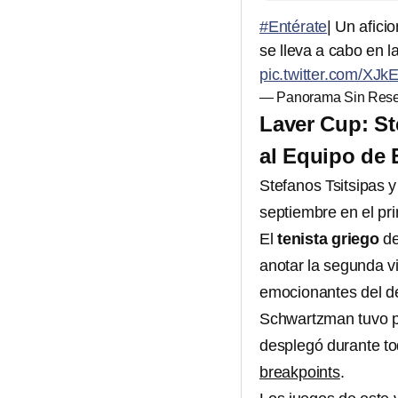
#Entérate
| Un afici
se lleva a cabo en 
pic.twitter.com/XJk
— Panorama Sin Rese
Laver Cup: St
al Equipo de 
Stefanos Tsitsipas 
septiembre en el pri
El
tenista griego
de
anotar la segunda v
emocionantes del de
Schwartzman tuvo pr
desplegó durante to
breakpoints
.