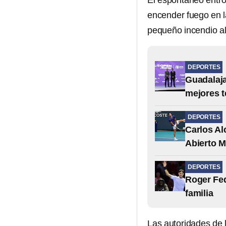
El espontáneo entró
encender fuego en l
pequeño incendio a
DEPORTES
Guadalaja
mejores t
DEPORTES
Carlos Al
Abierto M
DEPORTES
Roger Fed
familia
Las autoridades de 