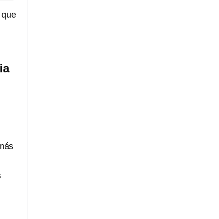
p que
ia
 más
s