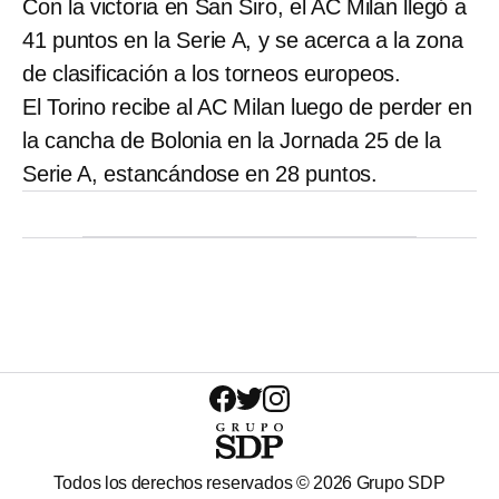
Con la victoria en San Siro, el AC Milan llegó a
41 puntos en la Serie A, y se acerca a la zona
de clasificación a los torneos europeos.
El Torino recibe al AC Milan luego de perder en
la cancha de Bolonia en la Jornada 25 de la
Serie A, estancándose en 28 puntos.
Todos los derechos reservados ©
2026
Grupo SDP