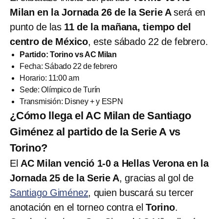
Milan en la Jornada 26 de la Serie A
será en
punto de las
11 de la mañana, tiempo del
centro de México
, este sábado 22 de febrero.
Partido: Torino vs AC Milan
Fecha: Sábado 22 de febrero
Horario: 11:00 am
Sede: Olímpico de Turín
Transmisión: Disney + y ESPN
¿Cómo llega el AC Milan de Santiago
Giménez al partido de la Serie A vs
Torino?
El
AC Milan venció 1-0 a Hellas Verona en la
Jornada 25 de la Serie A
, gracias al gol de
Santiago Giménez
, quien buscará su tercer
anotación en el torneo contra el
Torino
.