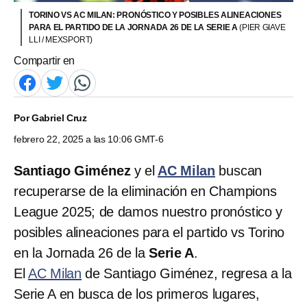
TORINO VS AC MILAN: PRONÓSTICO Y POSIBLES ALINEACIONES
PARA EL PARTIDO DE LA JORNADA 26 DE LA SERIE A
(PIER GIAVE
LLI / MEXSPORT)
Compartir en
Por
Gabriel Cruz
febrero 22, 2025 a las 10:06 GMT-6
Santiago Giménez
y el
AC Milan
buscan
recuperarse de la eliminación en Champions
League 2025; de damos nuestro pronóstico y
posibles alineaciones para el partido vs Torino
en la Jornada 26 de la
Serie A
.
El
AC Milan
de Santiago Giménez, regresa a la
Serie A en busca de los primeros lugares,