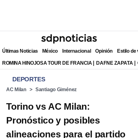
Últimas Noticias
México
Internacional
Opinión
Estilo de
ROMINA HINOJOSA TOUR DE FRANCIA
DAFNE ZAPATA
DEPORTES
AC Milan
Santiago Giménez
Torino vs AC Milan:
Pronóstico y posibles
alineaciones para el partido