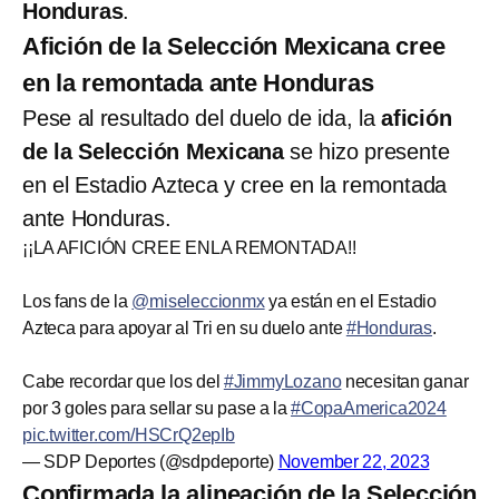
Honduras
.
Afición de la Selección Mexicana cree
en la remontada ante Honduras
Pese al resultado del duelo de ida, la
afición
de la Selección Mexicana
se hizo presente
en el Estadio Azteca y cree en la remontada
ante Honduras.
¡¡LA AFICIÓN CREE ENLA REMONTADA!!
Los fans de la
@miseleccionmx
ya están en el Estadio
Azteca para apoyar al Tri en su duelo ante
#Honduras
.
Cabe recordar que los del
#JimmyLozano
necesitan ganar
por 3 goles para sellar su pase a la
#CopaAmerica2024
pic.twitter.com/HSCrQ2epIb
— SDP Deportes (@sdpdeporte)
November 22, 2023
Confirmada la alineación de la Selección