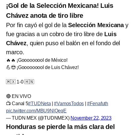
¡Gol de la Selección Mexicana! Luis
Chávez anota de tiro libre
Por fin cayó el gol de la
Selección Mexicana
y
fue gracias a un cobro de tiro libre de
Luis
Chávez
, quien puso el balón en el fondo del
marco.
🔥🔥 ¡Gooooooool de México!
💪😎 ¡Gooooooool de Luis Chávez!
🇲🇽 1-0 🇭🇳
🔴 EN VIVO
📺 Canal 5
#TUDNeta
|
#VamosTodos
|
#Fenafuth
pic.twitter.com/MBU9NlQeqE
— TUDN MEX (@TUDNMEX)
November 22, 2023
Honduras se pierde la más clara del