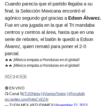
Cuando parecía que el partido llegaba a su
final, la Selección Mexicana encontró el
agónico segundo gol gracias a
Edson Álvarez.
Fue en una jugada en la que el Tri mandaba
centros y centros al área, hasta que en una
serie de rebotes, el balón le quedó a Edson
Álvarez, quien remató para poner el 2-0
parcial.
🔥🔥 ¡México empata a Honduras en el global!
🔥🔥 ¡México empata a Honduras en el global!
🇲🇽 2-0 🇭🇳
🔴 EN VIVO
📺 Canal 5
#TUDNeta
|
#VamosTodos
|
#Fenafuth
pic.twitter.com/5nfqCxEZ4r
— TUDN MEX (@TUDNMEX)
November 22, 2023