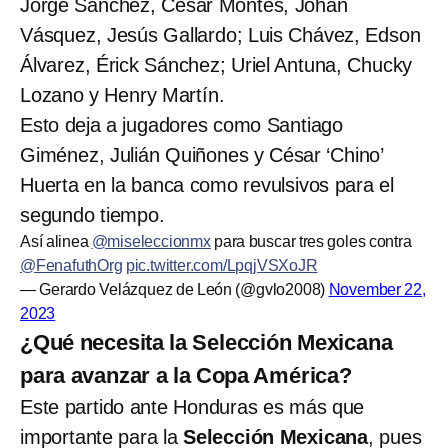
Jorge Sánchez, César Montes, Johan
Vásquez, Jesús Gallardo; Luis Chávez, Edson
Álvarez, Érick Sánchez; Uriel Antuna, Chucky
Lozano y Henry Martín.
Esto deja a jugadores como Santiago
Giménez, Julián Quiñones y César ‘Chino’
Huerta en la banca como revulsivos para el
segundo tiempo.
Así alinea ⁦⁦
@miseleccionmx
⁩ para buscar tres goles contra
@FenafuthOrg
⁩
pic.twitter.com/LpqjVSXoJR
— Gerardo Velázquez de León (@gvlo2008)
November 22,
2023
¿Qué necesita la Selección Mexicana
para avanzar a la Copa América?
Este partido ante Honduras es más que
importante para la
Selección Mexicana
, pues