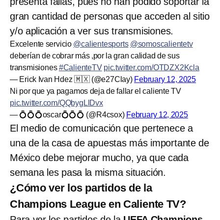
presenta fallas, pues no han podido soportar la
gran cantidad de personas que acceden al sitio
y/o aplicación a ver sus transmisiones.
Excelente servicio
@calientesports
@somoscalientetv
deberían de cobrar más ,por la gran calidad de sus
transmisiones
#CalienteTV
pic.twitter.com/OTDZX2Kcla
— Erick Ivan Hdez 🇲🇽 (@e27Clay)
February 12, 2025
Ni por que ya pagamos deja de fallar el caliente TV
pic.twitter.com/QQbygLlDvx
— 💍💍💍oscar💍💍💍 (@R4csox)
February 12, 2025
El medio de comunicación que pertenece a
una de la casa de apuestas más importante de
México debe mejorar mucho, ya que cada
semana les pasa la misma situación.
¿Cómo ver los partidos de la
Champions League en Caliente TV?
Para ver los partidos de la
UEFA Champions