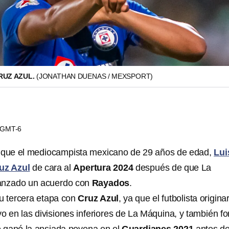
RUZ AZUL.
(JONATHAN DUENAS / MEXSPORT)
7 GMT-6
r que el mediocampista mexicano de 29 años de edad,
Lui
uz Azul
de cara al
Apertura 2024
después de que La
anzado un acuerdo con
Rayados
.
su tercera etapa con
Cruz Azul
, ya que el futbolista origina
o en las divisiones inferiores de La Máquina, y también f