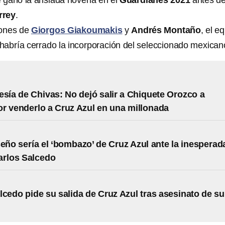
ue ganó la ansiada novena en el
Guardianes 2021
antes d
rrey
.
iones de
Giorgos Giakoumakis
y
Andrés Montaño
, el e
abría cerrado la incorporación del seleccionado mexican
esía de Chivas: No dejó salir a Chiquete Orozco a
r venderlo a Cruz Azul en una millonada
seño sería el ‘bombazo’ de Cruz Azul ante la inesperad
arlos Salcedo
lcedo pide su salida de Cruz Azul tras asesinato de su