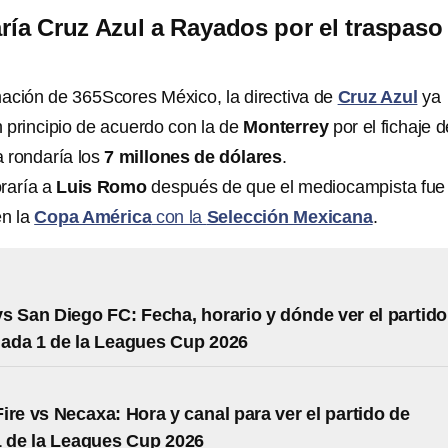
ía Cruz Azul a Rayados por el traspaso
ación de 365Scores México, la directiva de
Cruz Azul
ya
 principio de acuerdo con la de
Monterrey
por el fichaje d
ra rondaría los
7 millones de dólares
.
raría a
Luis Romo
después de que el mediocampista fue 
en la
Copa América
con la
Selección Mexicana
.
s San Diego FC: Fecha, horario y dónde ver el partido
nada 1 de la Leagues Cup 2026
ire vs Necaxa: Hora y canal para ver el partido de
 de la Leagues Cup 2026