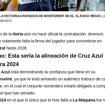
 LA VICTORIA A RAYADOS DE MONTERREY EN EL CLÁSICO REGIO.
(
XSPORT)
o de la
Noria
aún no hace oficial la contratación, diversos
solamente falta la firma del jugador para convertirse en
zul
hasta 2028.
: Esta sería la alineación de Cruz Azul
ura 2024
 Azul
está demostrando la confianza que tiene en su
nselmi
, ya que le está armando un auténtico trabuco de c
e, en el cual el conjunto cementero estará obligado a comp
ntel que han armado.
024
en el que lo único que le hizo falta a
La Máquina
fue t