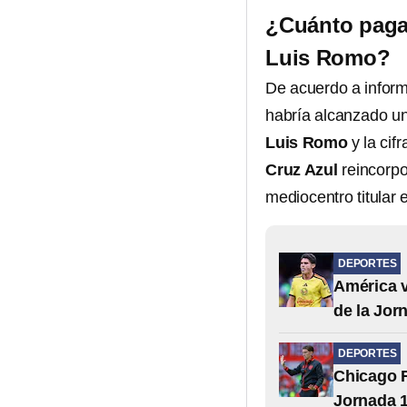
¿Cuánto pagar
Luis Romo?
De acuerdo a inform
habría alcanzado un
Luis Romo
y la cif
Cruz Azul
reincorpo
mediocentro titular 
DEPORTES
América v
de la Jor
DEPORTES
Chicago F
Jornada 1