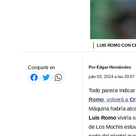
LUIS ROMO CON C
Por
Edgar Hernández
Compartir en
julio 03, 2024 a las 20:0
Todo parece indica
Romo
, volverá a
Cr
Máquina habría alc
Luis Romo
viviría 
de Los Mochis estuv