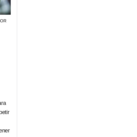
JOR
ara
etir
ener