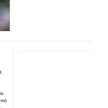
s
rio
ormó