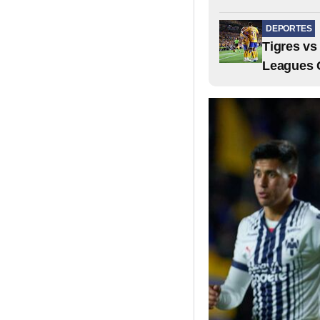
DEPORTES
Tigres vs
Leagues 