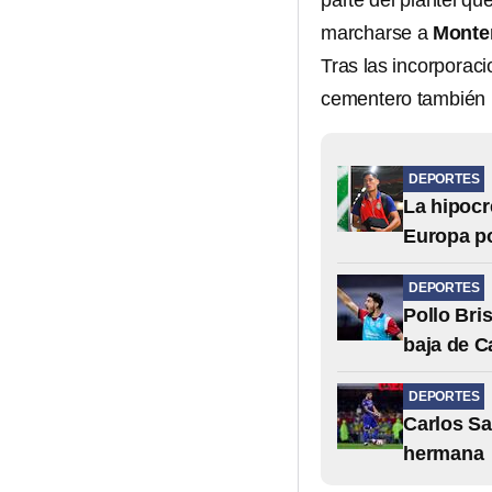
parte del plantel q
marcharse a
Monte
Tras las incorporac
cementero también h
DEPORTES
La hipocr
Europa po
DEPORTES
Pollo Bri
baja de C
DEPORTES
Carlos Sa
hermana