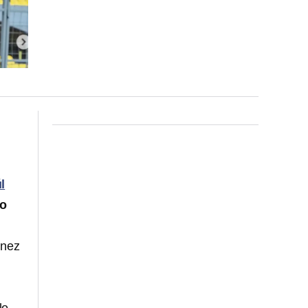
l
io
énez