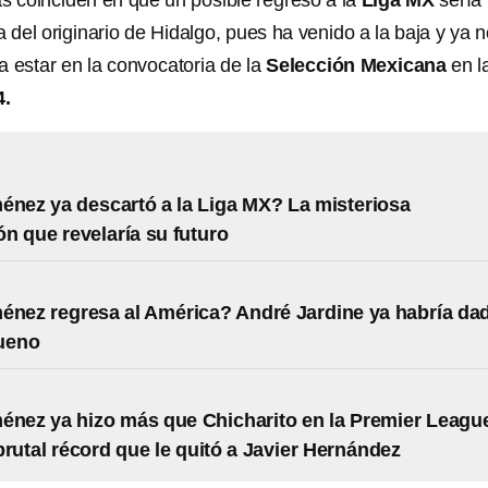
s coinciden en que un posible regreso a la
Liga MX
sería 
a del originario de Hidalgo, pues ha venido a la baja y ya n
 estar en la convocatoria de la
Selección Mexicana
en l
4.
énez ya descartó a la Liga MX? La misteriosa
ón que revelaría su futuro
énez regresa al América? André Jardine ya habría da
bueno
énez ya hizo más que Chicharito en la Premier Leagu
 brutal récord que le quitó a Javier Hernández