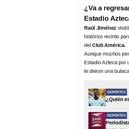
¿Va a regresa
Estadio Aztec
Raúl Jiménez
visit
histórico recinto par
del
Club América.
Aunque muchos pens
Estadio Azteca por u
le dieron una butac
DEPORTES
¿Quién es
DEPORTES
Periodist