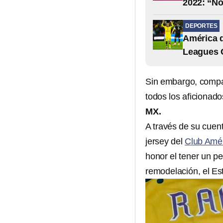
2022: “No
DEPORTES
América d
Leagues 
Sin embargo, compar
todos los aficionado
MX.
A través de su cuen
jersey del
Club Amé
honor el tener un pe
remodelación, el Es