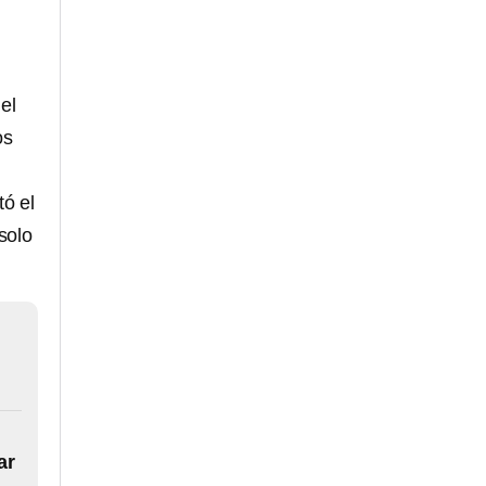
el
os
tó el
solo
ar