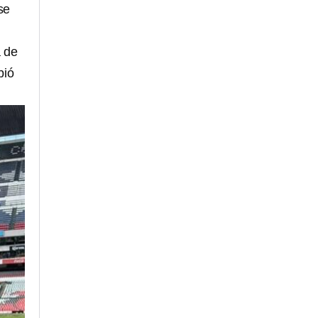
se
a de
bió