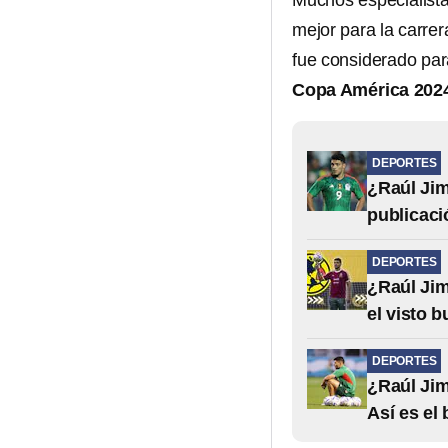
Muchos especialista
mejor para la carrer
fue considerado para
Copa América 202
DEPORTES
¿Raúl Jim
publicaci
DEPORTES
¿Raúl Jim
el visto 
DEPORTES
¿Raúl Jim
Así es el