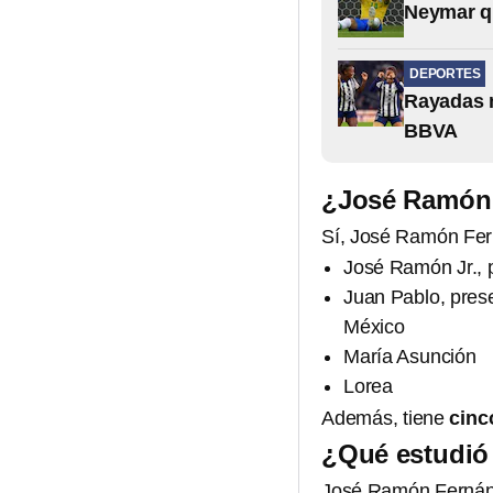
Neymar qu
DEPORTES
Rayadas n
BBVA
¿José Ramón 
Sí, José Ramón Fe
José Ramón Jr., 
Juan Pablo, pres
México
María Asunción
Lorea
Además, tiene
cinc
¿Qué estudió
José Ramón Fernán