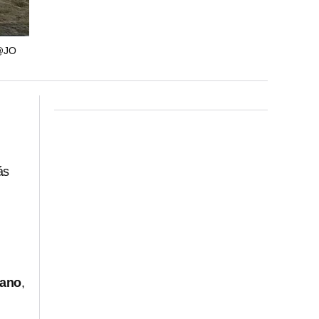
@JO
ás
cano
,