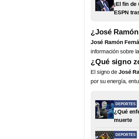
¡El fin d
ESPN tras
¿José Ramón 
José Ramón Fernán
información sobre la
¿Qué signo z
El signo de
José Ra
por su energía, ent
DEPORTES
¿Qué enfe
muerte
DEPORTES