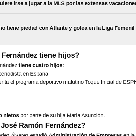
iere irse a jugar a la MLS por las extensas vacacione
o tiene piedad con Atlante y golea en la Liga Femenil
Fernández tiene hijos?
rnández
tiene cuatro hijos
:
periodista en España
enta el programa deportivo matutino Toque Inicial de ESP
o nietos
por parte de su hija María Asunción.
 José Ramón Fernández?
dez Álvarez estudió
Administración de Empresas
en la