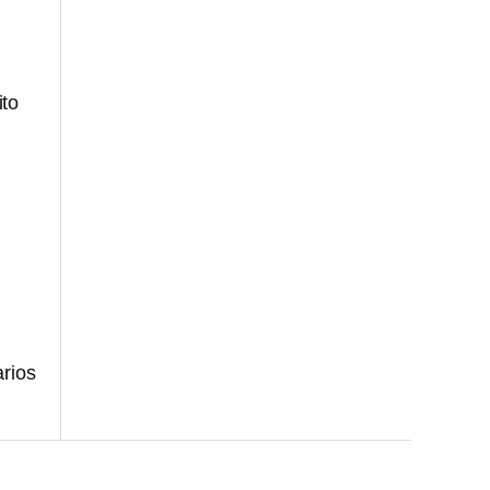
ito
rios