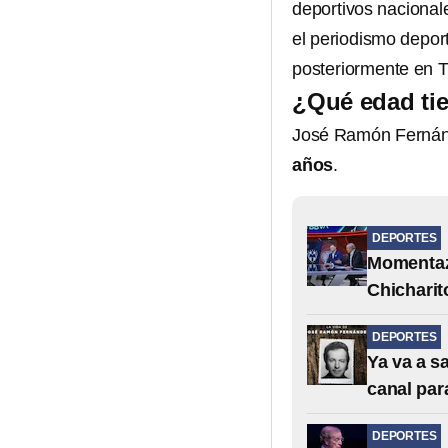
deportivos nacional
el periodismo depor
posteriormente en TV
¿Qué edad ti
José Ramón Fernánde
años
.
DEPORTES
Momentaz
Chicharit
DEPORTES
Ya va a s
canal par
DEPORTES