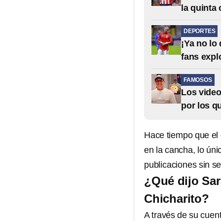
la quinta
DEPORTES
¡Ya no lo
fans expl
FAMOSOS
Los video
por los q
Hace tiempo que el
en la cancha, lo úni
publicaciones sin se
¿Qué dijo Sar
Chicharito?
A través de su cuen