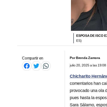
ESPOSA DE ISCO 
ES)
Por
Brenda Zamora
Compartir en
julio 20, 2025 a las 19:0
Chicharito Hernán
comentarios han caí
provocado una ola d
pues hasta la espos
Sara Sálamo, esposa