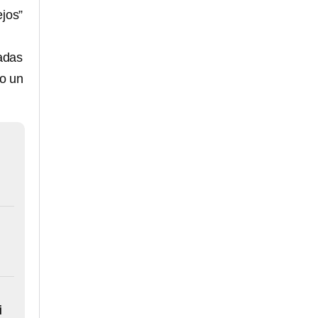
ejos”
radas
do un
i