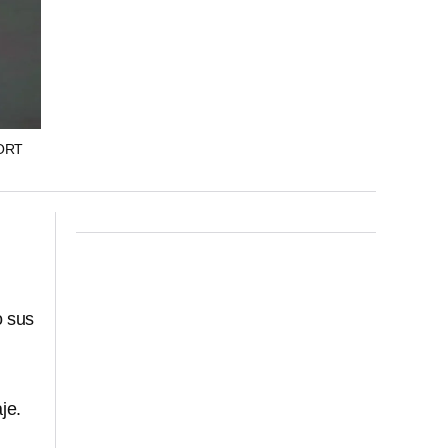
ORT
o sus
je.