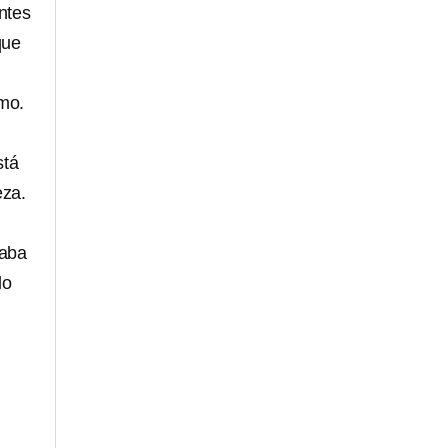
ntes
que
mo.
stá
eza.
raba
lo