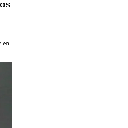
hos
s en