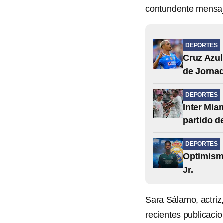
contundente mensaj
DEPORTES
Cruz Azul
de Jornad
DEPORTES
Inter Mia
partido d
DEPORTES
Optimismo
Jr.
Sara Sálamo, actriz,
recientes publicaci