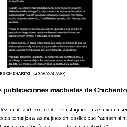
RE CHICHARITO.
(@SARASALAMO)
 publicaciones machistas de Chicharit
dez
ha utilizado su cuenta de Instagram para subir una ser
stos consejos a las mujeres en los dice que fracasan al n
l hogar y que “están erradicando la masculinidad”.