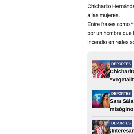
Chicharito Hernánde
a las mujeres.
Entre frases como
“
por un hombre que lo
incendio en redes so
DEPORTES
Chicharit
“vegetali
DEPORTES
Sara Sála
misógino 
DEPORTES
¡Interesa