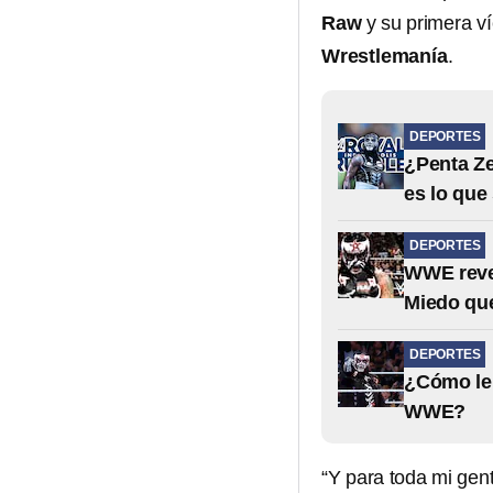
Raw
y su primera v
Wrestlemanía
.
DEPORTES
¿Penta Ze
es lo qu
DEPORTES
WWE revel
Miedo que
DEPORTES
¿Cómo le 
WWE?
“Y para toda mi gent