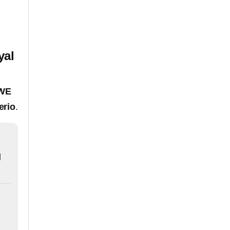
yal
WE
erio
.
l