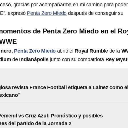
roceso, gracias por acompañarme en mi camino para poder
WE”, expresó
Penta Zero Miedo
después de conseguir su
momentos de Penta Zero Miedo en el Ro
a WWE
enero,
Penta Zero Miedo
abrió el
Royal Rumble
de la
W
adium
de
Indianápolis
junto con su compatriota
Rey Myst
giosa revista France Football etiqueta a Lainez como e
exicano”
emenil vs Cruz Azul: Pronóstico y posibles
nes del partido de la Jornada 2