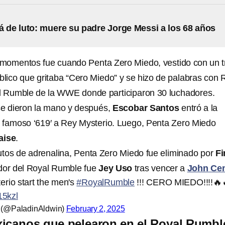
á de luto: muere su padre Jorge Messi a los 68 años
momentos fue cuando Penta Zero Miedo, vestido con un t
úblico que gritaba “Cero Miedo” y se hizo de palabras con 
al Rumble de la WWE donde participaron 30 luchadores.
 dieron la mano y después,
Escobar Santos
entró a la
 su famoso ‘619′ a Rey Mysterio. Luego, Penta Zero Miedo
aise
.
tos de adrenalina, Penta Zero Miedo fue eliminado por
Fi
ador del Royal Rumble fue
Jey Uso
tras vencer a
John Ce
rio start the men's
#RoyalRumble
!!! CERO MIEDO!!!!🔥
15kzl
️ (@PaladinAldwin)
February 2, 2025
xicanos que pelearon en el Royal Rumbl