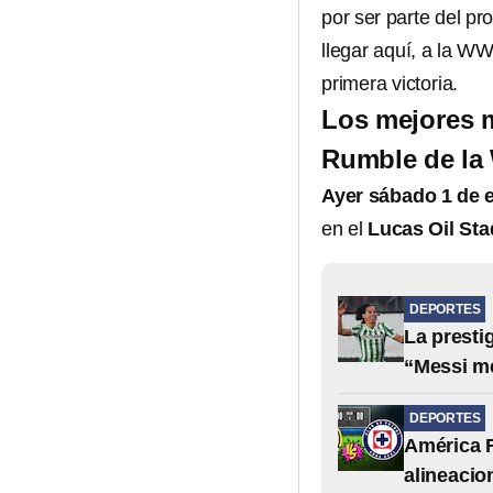
por ser parte del p
llegar aquí, a la W
primera victoria.
Los mejores 
Rumble de l
Ayer sábado 1 de 
en el
Lucas Oil St
DEPORTES
La presti
“Messi m
DEPORTES
América F
alineacio