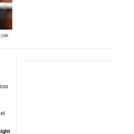
E
(VA
icos
el
ight