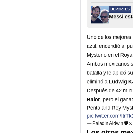
DEPORTES
Messi est
Uno de los mejores 
azul, encendió al p
Mysterio en el Roy
Ambos mexicanos se
batalla y le aplicó
eliminó a
Ludwig K
Después de 42 minu
Balor
, pero el gan
Penta and Rey Myste
pic.twitter.com/ItrTk
— Paladin Aldwin 🛡️⚔
Los otros me