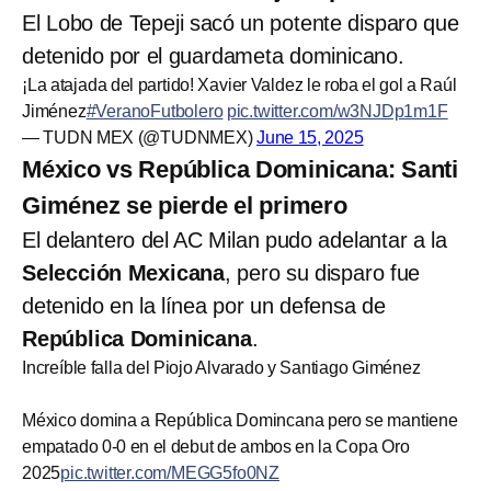
El Lobo de Tepeji sacó un potente disparo que
detenido por el guardameta dominicano.
¡La atajada del partido! Xavier Valdez le roba el gol a Raúl
Jiménez
#VeranoFutbolero
pic.twitter.com/w3NJDp1m1F
— TUDN MEX (@TUDNMEX)
June 15, 2025
México vs República Dominicana: Santi
Giménez se pierde el primero
El delantero del AC Milan pudo adelantar a la
Selección Mexicana
, pero su disparo fue
detenido en la línea por un defensa de
República Dominicana
.
Increíble falla del Piojo Alvarado y Santiago Giménez
México domina a República Domincana pero se mantiene
empatado 0-0 en el debut de ambos en la Copa Oro
2025
pic.twitter.com/MEGG5fo0NZ