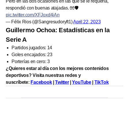
Pero en las dos ocasiones en las que se le requería,
respondió con buenas atajadas. 🧤🛡️
pic.twitter.com/XFJoxd4iAn
— Félix Rios (@Sangresudoryft1)
April 22, 2023
Guillermo Ochoa: Estadísticas en la
Serie A
Partidos jugados: 14
Goles encajados: 23
Porterías en cero: 3
¿Quieres estar al día con los mejores contenidos
deportivos? Visita nuestras redes y
suscríbete:
Facebook
|
Twitter
|
YouTube
|
TikTok