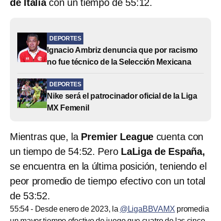
de Italia
con un tiempo de 55:12.
DEPORTES
Ignacio Ambriz denuncia que por racismo
no fue técnico de la Selección Mexicana
DEPORTES
Nike será el patrocinador oficial de la Liga
MX Femenil
Mientras que, la
Premier League
cuenta con
un tiempo de 54:52. Pero
LaLiga de España,
se encuentra en la última posición, teniendo el
peor promedio de tiempo efectivo con un total
de 53:52.
55:54 - Desde enero de 2023, la
@LigaBBVAMX
promedia
un mayor tiempo efectivo de juego que cuatro de las cinco