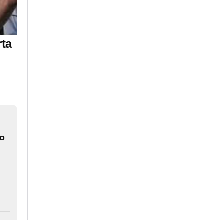
rta
do