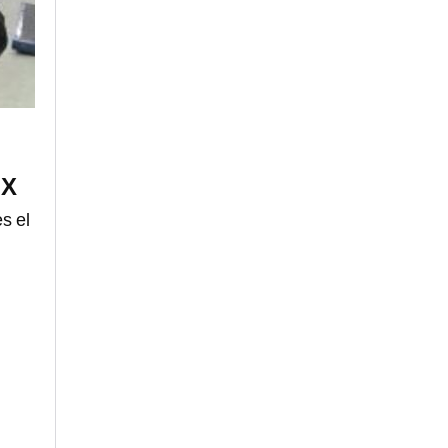
MX
es el