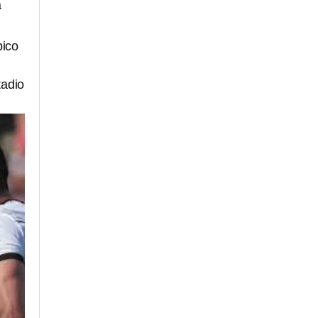
a
pico
tadio