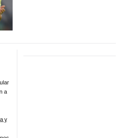
ular
n a
a y