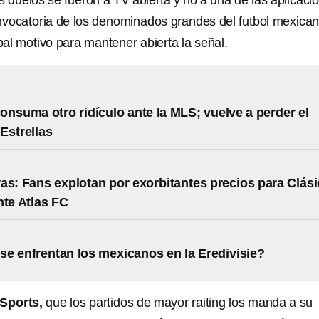
s duelos se fueron a TV abierta y no a una de las aplicaci
nvocatoria de los denominados grandes del futbol mexica
ipal motivo para mantener abierta la señal.
onsuma otro ridículo ante la MLS; vuelve a perder el
Estrellas
as: Fans explotan por exorbitantes precios para Clás
nte Atlas FC
e enfrentan los mexicanos en la Eredivisie?
Sports,
que los partidos de mayor raiting los manda a su