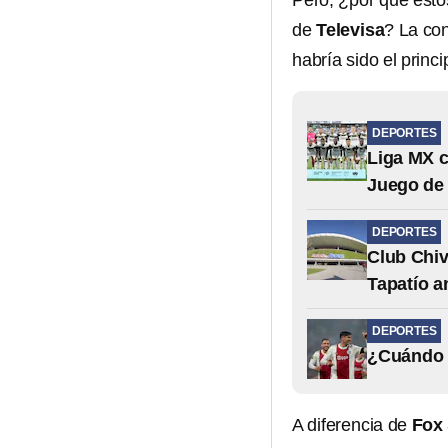
Pero, ¿por qué esto
de
Televisa
? La co
habría sido el princ
DEPORTES
Liga MX c
Juego de 
DEPORTES
Club Chiv
Tapatío a
DEPORTES
¿Cuándo s
A diferencia de
Fox 