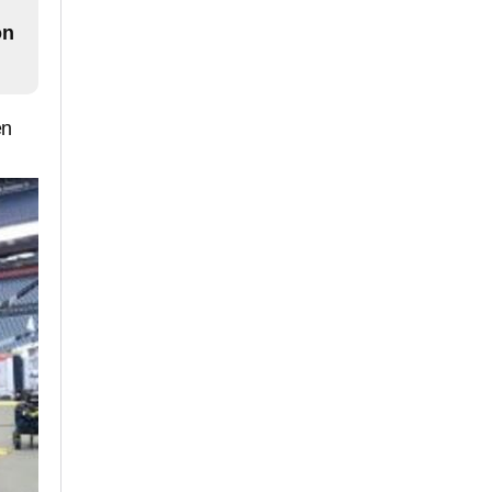
on
en