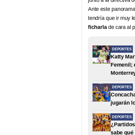
junto a la directiva 
Ante este panorama
tendría que ir muy l
ficharla
de cara al 
DEPORTES
Katty Mar
Femenil; 
Monterre
DEPORTES
Concacham
jugarán l
DEPORTES
¿Partidos
sabe qué