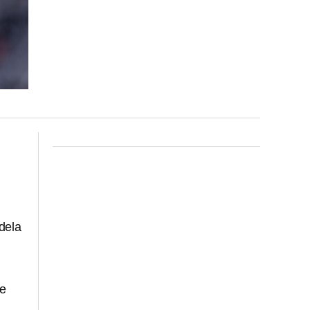
dela
de