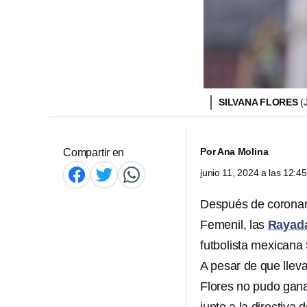
SILVANA FLORES
(
Por
Ana Molina
Compartir en
junio 11, 2024 a las 12:
Después de coronar
Femenil, las
Rayad
futbolista mexicana
A pesar de que llev
Flores no pudo ganar