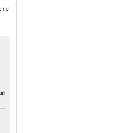
o no
sí