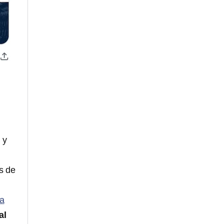
 y
s de
na
al