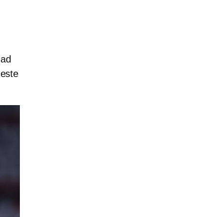
dad
 este