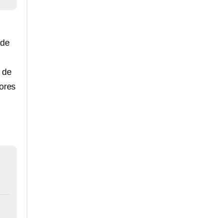
 de
 de
lores