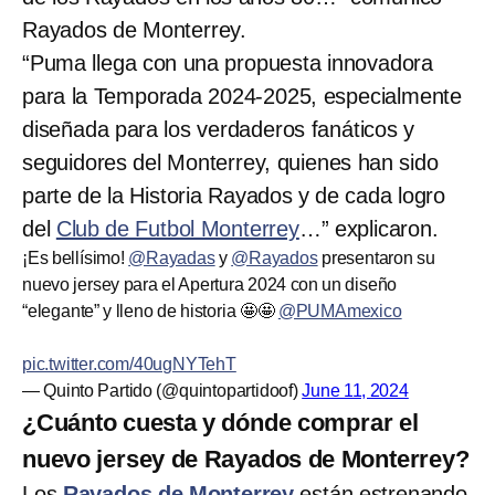
Rayados de Monterrey.
“Puma llega con una propuesta innovadora
para la Temporada 2024-2025, especialmente
diseñada para los verdaderos fanáticos y
seguidores del Monterrey, quienes han sido
parte de la Historia Rayados y de cada logro
del
Club de Futbol Monterrey
…” explicaron.
¡Es bellísimo!
@Rayadas
y
@Rayados
presentaron su
nuevo jersey para el Apertura 2024 con un diseño
“elegante” y lleno de historia 🤩🤩
@PUMAmexico
pic.twitter.com/40ugNYTehT
— Quinto Partido (@quintopartidoof)
June 11, 2024
¿Cuánto cuesta y dónde comprar el
nuevo jersey de Rayados de Monterrey?
Los
Rayados de Monterrey
están estrenando