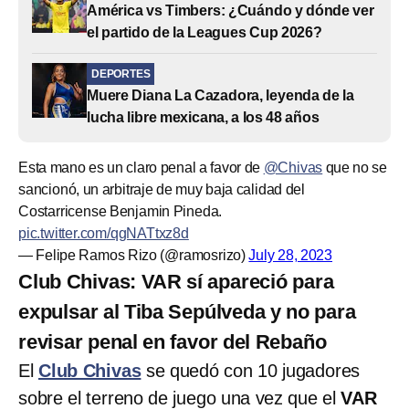
América vs Timbers: ¿Cuándo y dónde ver
el partido de la Leagues Cup 2026?
DEPORTES
Muere Diana La Cazadora, leyenda de la
lucha libre mexicana, a los 48 años
Esta mano es un claro penal a favor de
@Chivas
que no se
sancionó, un arbitraje de muy baja calidad del
Costarricense Benjamin Pineda.
pic.twitter.com/qgNATtxz8d
— Felipe Ramos Rizo (@ramosrizo)
July 28, 2023
Club Chivas: VAR sí apareció para
expulsar al Tiba Sepúlveda y no para
revisar penal en favor del Rebaño
El
Club Chivas
se quedó con 10 jugadores
sobre el terreno de juego una vez que el
VAR