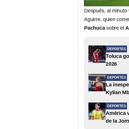
Después, al minuto
Aguirre, quien comen
Pachuca
sobre el
A
DEPORTES
Toluca go
2026
DEPORTES
La inespe
Kylian M
DEPORTES
América v
de la Jor