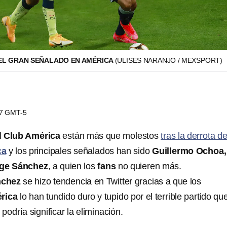
EL GRAN SEÑALADO EN AMÉRICA
(ULISES NARANJO / MEXSPORT)
07 GMT-5
l
Club América
están más que molestos
tras la derrota de
ca
y los principales señalados han sido
Guillermo Ochoa,
ge Sánchez
, a quien los
fans
no quieren más.
nchez
se hizo tendencia en Twitter gracias a que los
rica
lo han tundido duro y tupido por el terrible partido qu
l podría significar la eliminación.