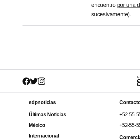
encuentro
por una d
sucesivamente).
sdpnoticias
Contact
Últimas Noticias
+52-55-5
México
+52-55-5
Internacional
Comerci