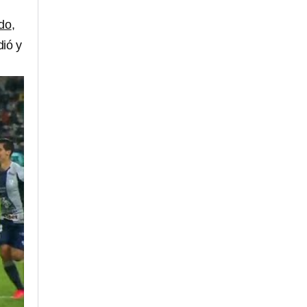
rdo
,
dió y