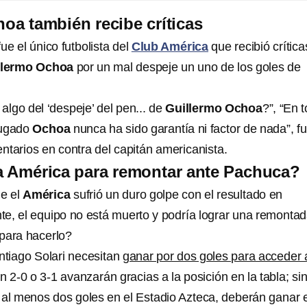
oa también recibe críticas
fue el único futbolista del
Club América
que recibió crítica
llermo Ochoa
por un mal despeje un uno de los goles de
 algo del ‘despeje’ del pen... de
Guillermo Ochoa
?”, “En 
 jugado
Ochoa
nunca ha sido garantía ni factor de nada”, f
ntarios en contra del capitán americanista.
a América para remontar ante Pachuca?
e el
América
sufrió un duro golpe con el resultado en
nte, el equipo no está muerto y podría lograr una remontad
para hacerlo?
ntiago Solari necesitan
ganar por dos goles para acceder 
n 2-0 o 3-1 avanzarán gracias a la posición en la tabla; si
 al menos dos goles en el Estadio Azteca, deberán ganar e