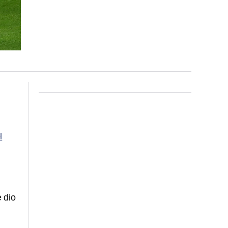
l
e dio