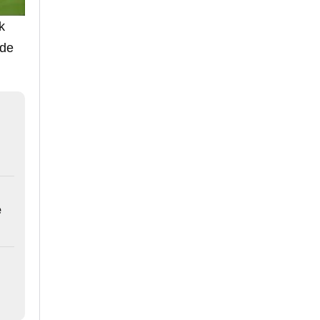
k
 de
e