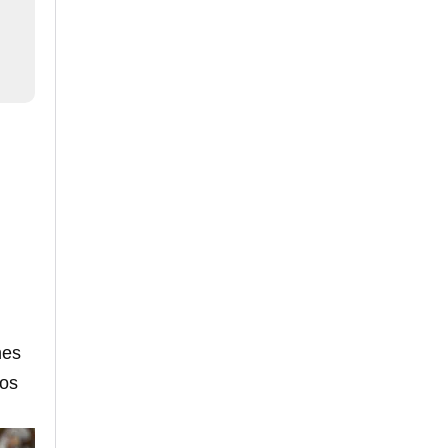
nes
dos