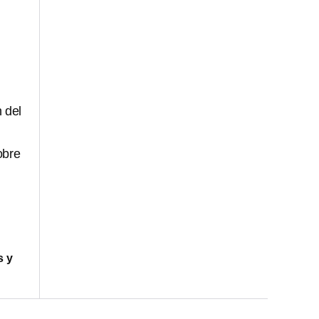
 del
obre
s y