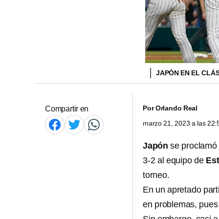
JAPÓN EN EL CLÁ
Por
Orlando Real
Compartir en
marzo 21, 2023 a las 22
Japón
se proclam
3-2 al equipo de
Es
torneo.
En un apretado part
en problemas, pues s