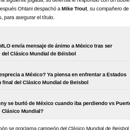
 la siguiente jugada, su defensa le respondió con un doble
 después Ohtani despachó a
Mike Trout
, su compañero de
, para asegurar el título.
LO envía mensaje de ánimo a México tras ser
 del Clásico Mundial de Béisbol
sprecia a México? Ya piensa en enfrentar a Estados
 final del Clásico Mundial de Beisbol
y se burló de México cuando iba perdiendo vs Puert
l Clásico Mundial?
pón se proclama campeón del Clásico Mundial de Beisbo