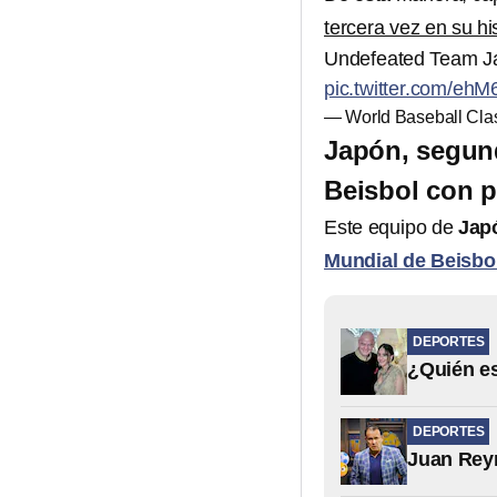
tercera vez en su hi
Undefeated Team Ja
pic.twitter.com/eh
— World Baseball Cl
Japón, segund
Beisbol con p
Este equipo de
Jap
Mundial de Beisbo
DEPORTES
¿Quién es
DEPORTES
Juan Reyn