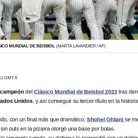
SICO MUNDIAL DE BEISBOL
(MARTA LAVANDIER / AP)
:51 GMT-6
ó
campeón
del
Clásico Mundial de Beisbol 2023
tras der
tados Unidos
, y así conseguir su tercer título en la histori
ido, con un final más que dramático,
Shohei Ohtani
se me
in outs en la pizarra otorgó una base por bolas.