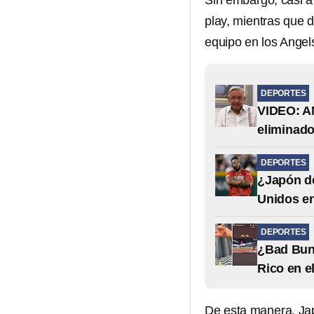
Sin embargo, casi a
play, mientras que
equipo en los Angels
DEPORTES
VIDEO: AM
eliminado
DEPORTES
¿Japón de
Unidos en
DEPORTES
¿Bad Bunn
Rico en e
De esta manera, Ja