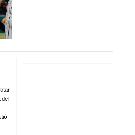
rotar
a del
tió