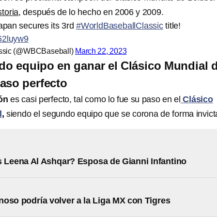
storia
, después de lo hecho en 2006 y 2009.
pan secures its 3rd
#WorldBaseballClassic
title!
M62luyw9
assic (@WBCBaseball)
March 22, 2023
o equipo en ganar el Clásico Mundial 
aso perfecto
ón
es casi perfecto, tal como lo fue su paso en el
Clásico
l
,
siendo el segundo equipo que se corona de forma invict
 Leena Al Ashqar? Esposa de Gianni Infantino
oso podría volver a la Liga MX con Tigres