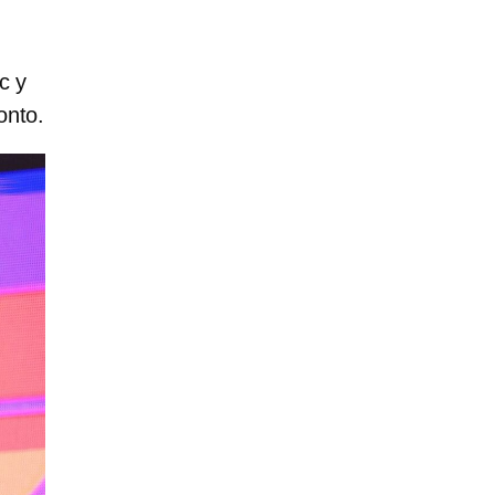
c y
onto.