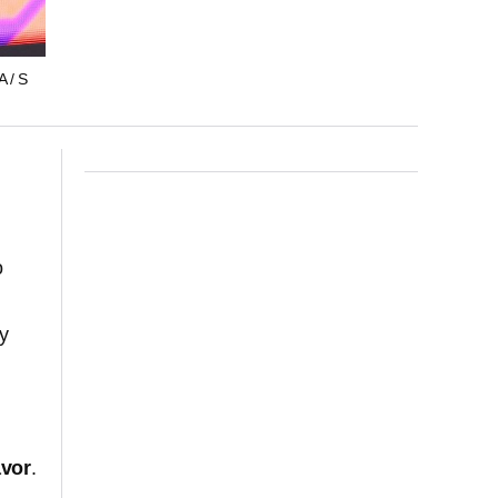
 / S
o
 y
avor
.