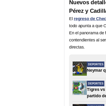
Nuevos detall
Pérez y Cadill
El
regreso de Chec
todo apunta a que C
En el panorama de f
contendientes al se
directas.
DEPORTES
Neymar qu
DEPORTES
Tigres vs
partido d