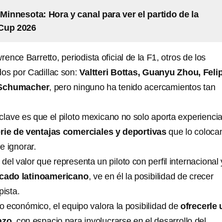
 Minnesota: Hora y canal para ver el partido de la
Cup 2026
nce Barretto, periodista oficial de la F1, otros de los
os por Cadillac son:
Valtteri Bottas, Guanyu Zhou, Feli
 Schumacher
, pero ninguno ha tenido acercamientos tan
clave es que el piloto mexicano no solo aporta experiencia
rie de ventajas comerciales y deportivas
que lo coloca
de ignorar.
 del valor que representa un piloto con perfil internacional 
rcado latinoamericano
, ve en él la posibilidad de crecer
pista.
 económico, el equipo valora la posibilidad de
ofrecerle 
azo
, con espacio para involucrarse en el desarrollo del