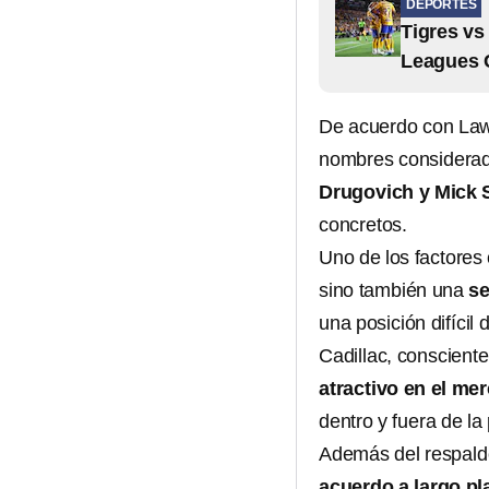
DEPORTES
Tigres vs
Leagues 
De acuerdo con Lawre
nombres considerad
Drugovich y Mick
concretos.
Uno de los factores 
sino también una
se
una posición difícil 
Cadillac, consciente
atractivo en el me
dentro y fuera de la 
Además del respaldo
acuerdo a largo pl