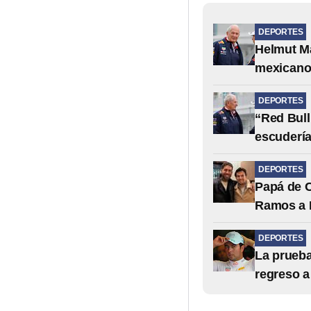
DEPORTES
Helmut Ma
mexicano 
DEPORTES
“Red Bull
escudería
DEPORTES
Papá de C
Ramos a 
DEPORTES
La prueba
regreso a