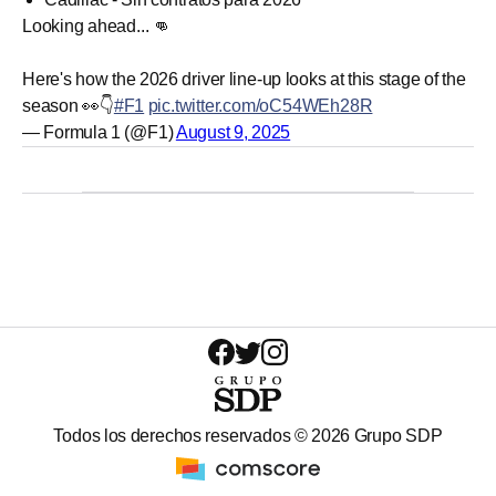
Looking ahead... 👊
Here's how the 2026 driver line-up looks at this stage of the
season 👀👇
#F1
pic.twitter.com/oC54WEh28R
— Formula 1 (@F1)
August 9, 2025
Todos los derechos reservados ©
2026
Grupo SDP