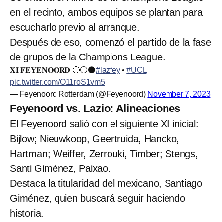
en el recinto, ambos equipos se plantan para
escucharlo previo al arranque.
Después de eso, comenzó el partido de la fase
de grupos de la Champions League.
𝐗𝐈 𝐅𝐄𝐘𝐄𝐍𝐎𝐎𝐑𝐃 🔴⚪️⚫️
#lazfey
•
#UCL
pic.twitter.com/O11roS1vm5
— Feyenoord Rotterdam (@Feyenoord)
November 7, 2023
Feyenoord vs. Lazio: Alineaciones
El Feyenoord salió con el siguiente XI inicial:
Bijlow; Nieuwkoop, Geertruida, Hancko,
Hartman; Weiffer, Zerrouki, Timber; Stengs,
Santi Giménez, Paixao.
Destaca la titularidad del mexicano, Santiago
Giménez, quien buscará seguir haciendo
historia.