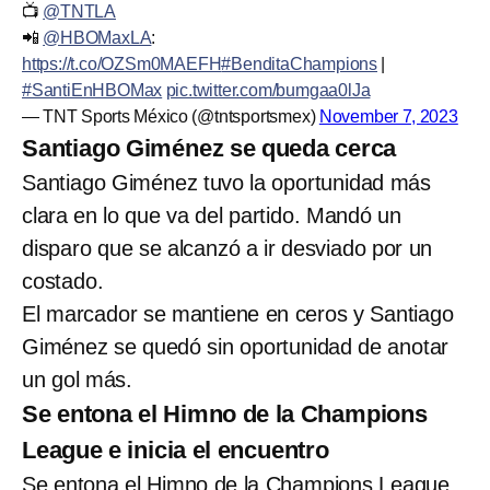
📺
@TNTLA
📲
@HBOMaxLA
:
https://t.co/OZSm0MAEFH
#BenditaChampions
|
#SantiEnHBOMax
pic.twitter.com/bumgaa0lJa
— TNT Sports México (@tntsportsmex)
November 7, 2023
Santiago Giménez se queda cerca
Santiago Giménez tuvo la oportunidad más
clara en lo que va del partido. Mandó un
disparo que se alcanzó a ir desviado por un
costado.
El marcador se mantiene en ceros y Santiago
Giménez se quedó sin oportunidad de anotar
un gol más.
Se entona el Himno de la Champions
League e inicia el encuentro
Se entona el Himno de la Champions League