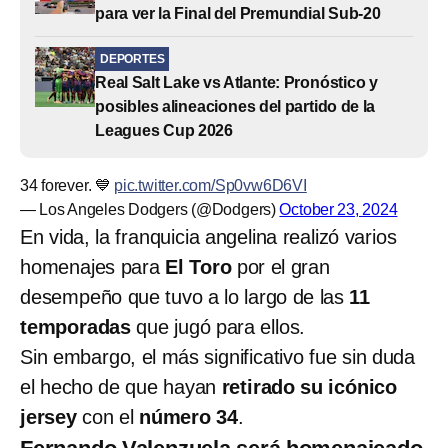
para ver la Final del Premundial Sub-20
DEPORTES
Real Salt Lake vs Atlante: Pronóstico y
posibles alineaciones del partido de la
Leagues Cup 2026
34 forever. 💙
pic.twitter.com/Sp0vw6D6VI
— Los Angeles Dodgers (@Dodgers)
October 23, 2024
En vida, la franquicia angelina realizó varios
homenajes para
El Toro
por el gran
desempeño que tuvo a lo largo de las
11
temporadas
que jugó para ellos.
Sin embargo, el más significativo fue sin duda
el hecho de que hayan
retirado su icónico
jersey
con el
número 34
.