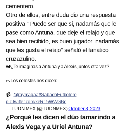
cementero.
Otro de ellos, entre duda dio una respuesta
positiva " Puede ser que si, nadamás que le
pase como Antuna, que deje el relajo y que
sea bien recibido, es buen jugador, nadamás
que les gusta el relajo” señaló el fanático
cruzazulino.
🚂¿Te imaginas a Antuna y a Alexis juntos otra vez?
👀Los celestes nos dicen:
📹 :
@raymagaa
#SabadoFutbolero
pic.twitter.com/keR15WWGBc
— TUDN MEX (@TUDNMEX)
October 8, 2023
¿Porqué les dicen el dúo tamarindo a
Alexis Vega y a Uriel Antuna?