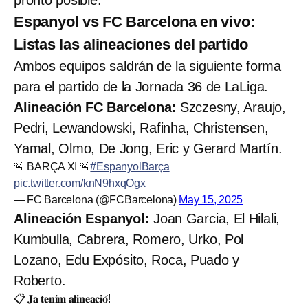
Espanyol vs FC Barcelona en vivo:
Listas las alineaciones del partido
Ambos equipos saldrán de la siguiente forma
para el partido de la Jornada 36 de LaLiga.
Alineación FC Barcelona:
Szczesny, Araujo,
Pedri, Lewandowski, Rafinha, Christensen,
Yamal, Olmo, De Jong, Eric y Gerard Martín.
🚨 BARÇA XI 🚨
#EspanyolBarça
pic.twitter.com/knN9hxqOgx
— FC Barcelona (@FCBarcelona)
May 15, 2025
Alineación Espanyol:
Joan Garcia, El Hilali,
Kumbulla, Cabrera, Romero, Urko, Pol
Lozano, Edu Expósito, Roca, Puado y
Roberto.
📋 𝐉𝐚 𝐭𝐞𝐧𝐢𝐦 𝐚𝐥𝐢𝐧𝐞𝐚𝐜𝐢𝐨́!