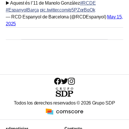
▶️ Aquest és l’11 de Manolo González
#RCDE
#EspanyolBarça
pic.twitter.com/q5PZqrBqOk
— RCD Espanyol de Barcelona (@RCDEspanyol)
May 15,
2025
Todos los derechos reservados ©
2026
Grupo SDP
sdpnoticias
Contacto