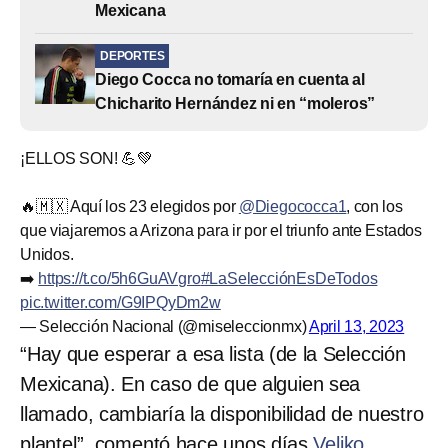
Mexicana
DEPORTES
Diego Cocca no tomaría en cuenta al
Chicharito Hernández ni en “moleros”
¡ELLOS SON! 💪💚
🔥🇲🇽 Aquí los 23 elegidos por
@Diegococca1
, con los
que viajaremos a Arizona para ir por el triunfo ante Estados
Unidos.
➡️
https://t.co/5h6GuAVgro
#LaSelecciónEsDeTodos
pic.twitter.com/G9IPQyDm2w
— Selección Nacional (@miseleccionmx)
April 13, 2023
“Hay que esperar a esa lista (de la Selección
Mexicana). En caso de que alguien sea
llamado, cambiaría la disponibilidad de nuestro
plantel
”,
comentó hace unos días
Veljko