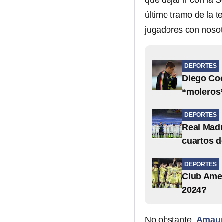
que dejar ir con la
último tramo de la 
jugadores con nosotr
DEPORTES
Diego Coc
“moleros
DEPORTES
Real Madr
cuartos d
DEPORTES
Club Amer
2024?
No obstante,
Amaur