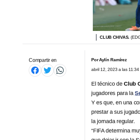
CLUB CHIVAS.
(ED
Por
Aylín Ramírez
Compartir en
abril 12, 2023 a las 11:3
El técnico de
Club 
jugadores para la
S
Y es que, en una co
prestar a sus jugado
la jornada regular.
“FIFA determina muy