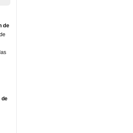
n de
 de
las
 de