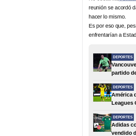
reunión se acordó da
hacer lo mismo.
Es por eso que, pese
enfrentarían a Esta
DEPORTES
Vancouver
partido d
DEPORTES
América d
Leagues 
DEPORTES
Adidas co
vendido d