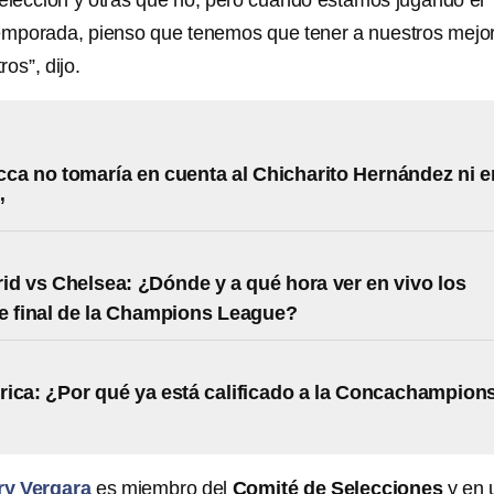
 Selección y otras que no, pero cuando estamos jugando el
temporada, pienso que tenemos que tener a nuestros mejo
os”, dijo.
ca no tomaría en cuenta al Chicharito Hernández ni e
”
id vs Chelsea: ¿Dónde y a qué hora ver en vivo los
e final de la Champions League?
ica: ¿Por qué ya está calificado a la Concachampion
y Vergara
es miembro del
Comité de Selecciones
y en 