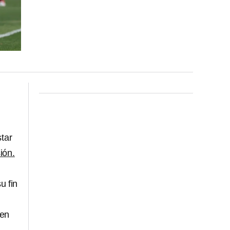
tar
ión.
u fin
nen