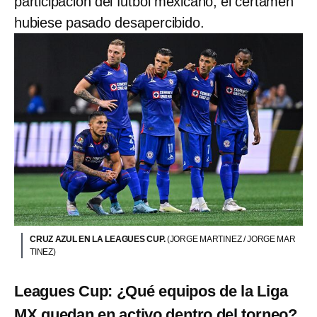
participación del futbol mexicano, el certamen
hubiese pasado desapercibido.
CRUZ AZUL EN LA LEAGUES CUP.
(JORGE MARTINEZ / JORGE MAR
TINEZ)
Leagues Cup: ¿Qué equipos de la Liga
MX quedan en activo dentro del torneo?