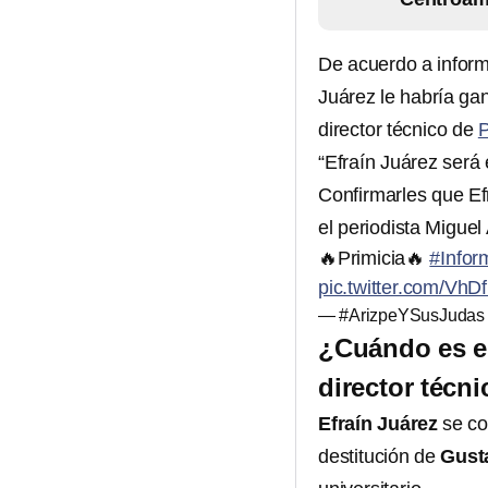
De acuerdo a inform
Juárez le habría ga
director técnico de
“Efraín Juárez será
Confirmarles que Ef
el periodista Miguel
🔥Primicia🔥
#Infor
pic.twitter.com/Vh
— #ArizpeYSusJudas 
¿Cuándo es e
director técn
Efraín Juárez
se co
destitución de
Gust