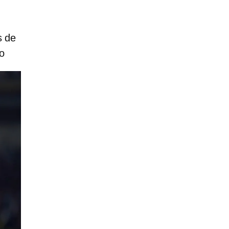
s de
no