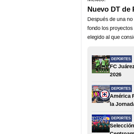
Nuevo DT de 
Después de una no t
fondo los proyectos
elegido al que cons
DEPORTES
FC Juáre
2026
DEPORTES
América F
la Jornad
DEPORTES
Selección
Centroam