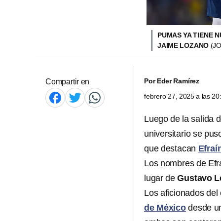
PUMAS YA TIENE 
JAIME LOZANO
(J
Por
Eder Ramírez
Compartir en
febrero 27, 2025 a las 2
Luego de la salida 
universitario se pus
que destacan
Efraí
Los nombres de Efr
lugar de
Gustavo 
Los aficionados del
de México
desde un