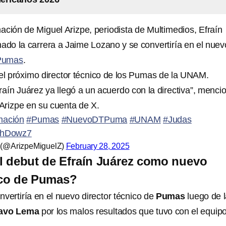
ación de Miguel Arizpe, periodista de Multimedios, Efraín
nado la carrera a Jaime Lozano y se convertiría en el nuev
Pumas
.
 el próximo director técnico de los Pumas de la UNAM.
raín Juárez ya llegó a un acuerdo con la directiva”, menci
 Arizpe en su cuenta de X.
mación
#Pumas
#NuevoDTPuma
#UNAM
#Judas
DfhDowz7
(@ArizpeMiguelZ)
February 28, 2025
l debut de Efraín Juárez como nuevo
ico de Pumas?
nvertiría en el nuevo director técnico de
Pumas
luego de 
avo Lema
por los malos resultados que tuvo con el equip