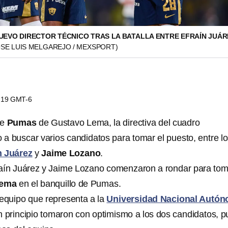
NUEVO DIRECTOR TÉCNICO TRAS LA BATALLA ENTRE EFRAÍN JUÁR
OSE LUIS MELGAREJO / MEXSPORT)
0:19 GMT-6
de
Pumas
de Gustavo Lema, la directiva del cuadro
o a buscar varios candidatos para tomar el puesto, entre l
n Juárez
y
Jaime Lozano
.
aín Juárez y Jaime Lozano comenzaron a rondar para tom
Lema
en el banquillo de Pumas.
 equipo que representa a la
Universidad Nacional Autó
 principio tomaron con optimismo a los dos candidatos, p