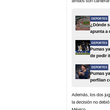
ambos son canteran
DEPORTES
¿Dónde se
apunta a 
DEPORTES
Pumas ya 
de pedir 
DEPORTES
Pumas ya 
perfilan 
Además, los dos ju
la decisión no debió
México.