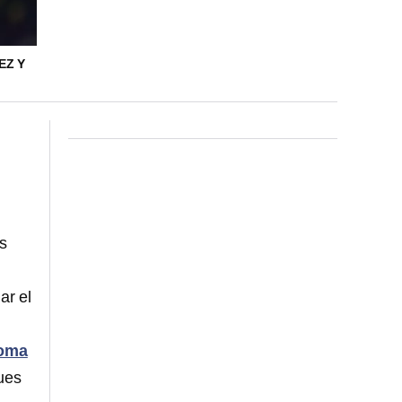
EZ Y
os
ar el
noma
ues