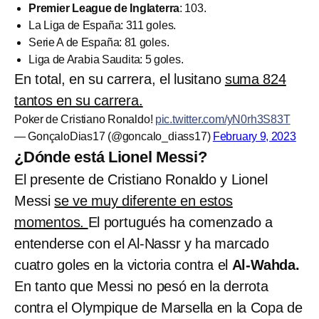
Premier League de Inglaterra
: 103.
La Liga de España: 311 goles.
Serie A de España: 81 goles.
Liga de Arabia Saudita: 5 goles.
En total, en su carrera, el lusitano
suma 824
tantos en su carrera.
Poker de Cristiano Ronaldo!
pic.twitter.com/yN0rh3S83T
— GonçaloDias17 (@goncalo_diass17)
February 9, 2023
¿Dónde está Lionel Messi?
El presente de Cristiano Ronaldo y Lionel
Messi
se ve muy diferente en estos
momentos.
El portugués ha comenzado a
entenderse con el Al-Nassr y ha marcado
cuatro goles en la victoria contra el
Al-Wahda.
En tanto que Messi no pesó en la derrota
contra el Olympique de Marsella en la Copa de