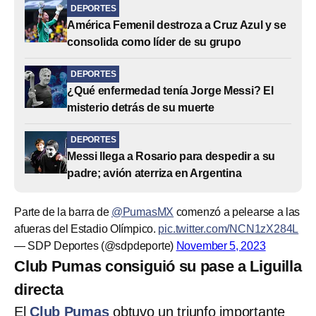
DEPORTES
América Femenil destroza a Cruz Azul y se
consolida como líder de su grupo
DEPORTES
¿Qué enfermedad tenía Jorge Messi? El
misterio detrás de su muerte
DEPORTES
Messi llega a Rosario para despedir a su
padre; avión aterriza en Argentina
Parte de la barra de
@PumasMX
comenzó a pelearse a las
afueras del Estadio Olímpico.
pic.twitter.com/NCN1zX284L
— SDP Deportes (@sdpdeporte)
November 5, 2023
Club Pumas consiguió su pase a Liguilla
directa
El
Club Pumas
obtuvo un triunfo importante