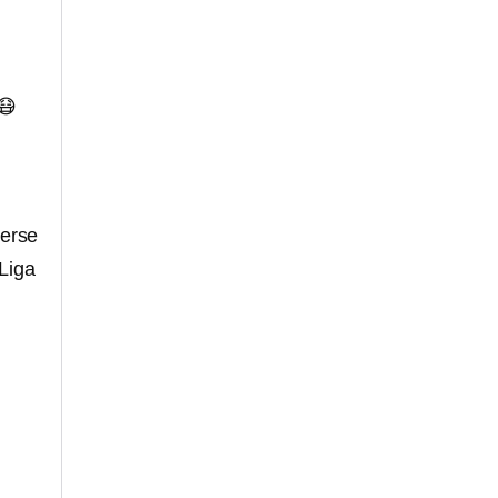
😷
nerse
Liga