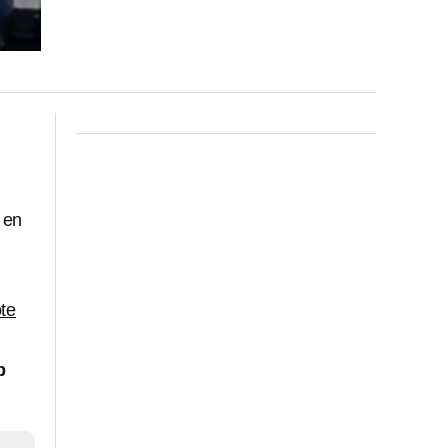
 en
ote
b