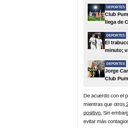
DEPORTES
Club Puma
llega de 
DEPORTES
El trabuc
minuto; v
DEPORTES
Jorge Cam
Club Pum
De acuerdo con el p
mientras que otros
2
positivo.
Sin embargo
evitar más contagio