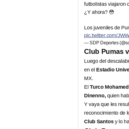
futbolistas viajaron
¿Y ahora? 😳
Los juveniles de Pu
pic.twitter.com/J
— SDP Deportes (@sd
Club Pumas vs
Luego del descalabr
en el
Estadio Unive
MX.
El
Turco Mohame
Dinenno,
quien habí
Y vaya que les resu
reconocimiento de lo
Club Santos
y lo h