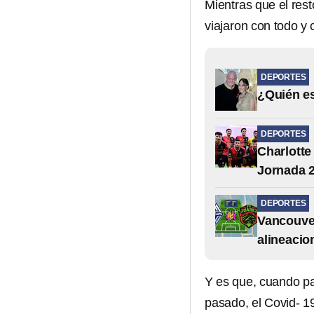
Mientras que el resto
viajaron con todo y 
DEPORTES
¿Quién es
DEPORTES
Charlotte
Jornada 2
DEPORTES
Vancouver
alineacio
Y es que, cuando pa
pasado, el Covid- 1