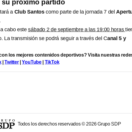
 su próximo partido
tará a
Club Santos
como parte de la jornada 7 del
Apert
.
á a cabo este
sábado 2 de septiembre a las 19:00 horas
ti
. La transmisión se podrá seguir a través del C
anal 5 y
 con los mejores contenidos deportivos? Visita nuestras rede
k
|
Twitter
|
YouTube
|
TikTok
Todos los derechos reservados ©
2026
Grupo SDP