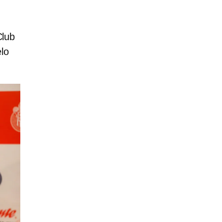
Club
elo