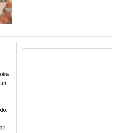
otra
 un
do.
n
del