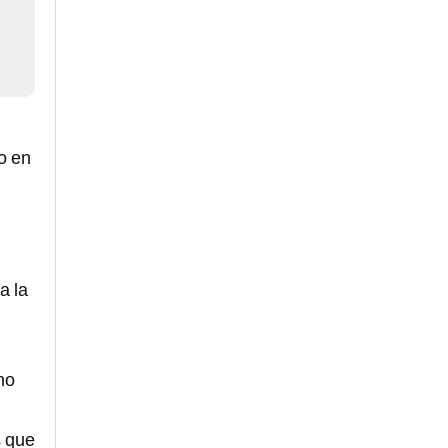
l
o en
a la
no
s que