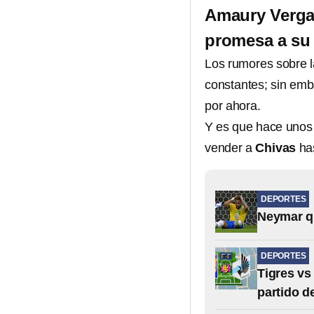
Amaury Verga
promesa a su
Los rumores sobre l
constantes; sin em
por ahora.
Y es que hace unos
vender a
Chivas
has
DEPORTES
Neymar qu
DEPORTES
Tigres vs
partido d