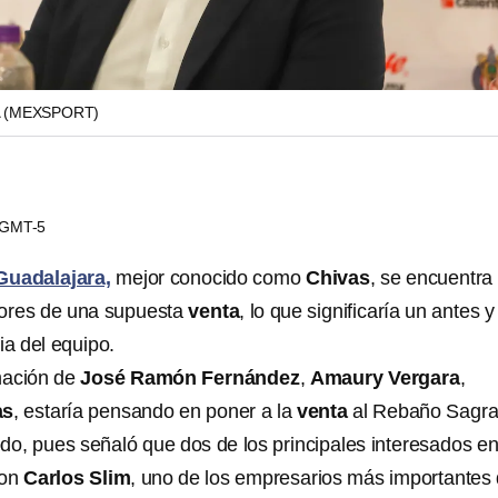
A
(MEXSPORT)
3 GMT-5
Guadalajara,
mejor conocido como
Chivas
, se encuentra 
ores de una supuesta
venta
, lo que significaría un antes y
ia del equipo.
mación de
José Ramón Fernández
,
Amaury Vergara
,
as
, estaría pensando en poner a la
venta
al Rebaño Sagra
odo, pues señaló que dos de los principales interesados e
son
Carlos Slim
, uno de los empresarios más importantes 