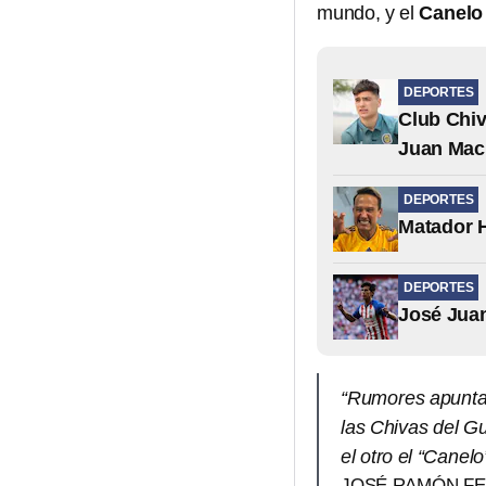
mundo, y el
Canelo 
DEPORTES
Club Chiv
Juan Mac
DEPORTES
Matador H
DEPORTES
José Juan
“Rumores apunta
las Chivas del Gu
el otro el “Canel
JOSÉ RAMÓN F