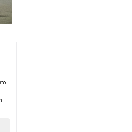
rto
n