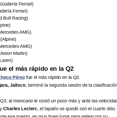
Scudería Ferrari)
dería Ferrari)
 Bull Racing)
pine)
(Mercedes AMG)
(Alpine)
(Mercedes AMG)
(Aston Martin)
Laren)
ue el más rápido en la Q2
heco Pérez
fue el más rápido en la Q2.
ara, Jalisco
, terminó la segunda sesión de la clasificació
.
a Q3, al mexicano le costó un poco más y ante las velocida
 y
Charles Leclerc
, el tapatío se quedó con el cuarto sitio.
sde ese puesto, es muy buen lugar para pelear por su