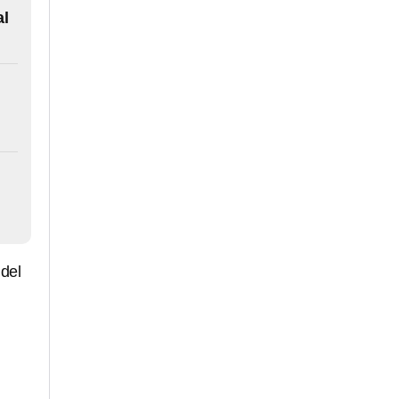
al
 del