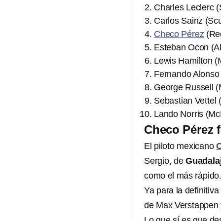
Charles Leclerc (
Carlos Sainz (Scu
Checo Pérez
(Red
Esteban Ocon (Al
Lewis Hamilton 
Fernando Alonso 
George Russell 
Sebastian Vettel 
Lando Norris (Mc
Checo Pérez f
El piloto mexicano
C
Sergio, de
Guadalaj
como el más rápido
Ya para la definitiv
de Max Verstappen
Lo que sí es que de