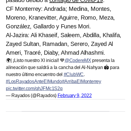
CF Monterrey: Andrada; Medina, Montes,
Moreno, Kranevitter, Aguirre, Romo, Meza,
González, Gallardo y Funes Mori.
Al-Jazira: Ali Khaseif, Saleem, Abdilla, Khalifa,
Zayed Sultan, Ramadan, Serero, Zayed Al
Ameri, Traoré, Diaby, Ahmad Alhashmi.
🌍| ¡Listo nuestro Xl inicial! 💙
@CodereMX
presenta la
alineación que saldrá a la cancha del Al-Nahyan 🏟️ para
nuestro último encuentro del
#ClubWC
.
#LosRayadosAnteElMundo
#ArribaElMonterrey
pic.twitter.com/qhJFMc1S2q
— Rayados (@Rayados)
February 9, 2022