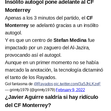
Insólito autogol pone adelante al CF
Monterrey
Apenas a los 3 minutos del partido, el
CF
Monterrey
se adelantó gracias a un insólito
autogol.
Y es que un centro de
Stefan Medina
fue
impactado por un zaguero del Al-Jazira,
provocando así el autogol.
Aunque en un primer momento no se había
marcado la anotación, la tecnología dictaminó
el tanto de los Rayados.
Gol fantasma de
@Rayados
pic.twitter.com/3a5JhLKzeF
— grimty1979 (@grimty1979)
February 9, 2022
¿Javier Aguirre saldría si hay ridículo
del CF Monterrey?